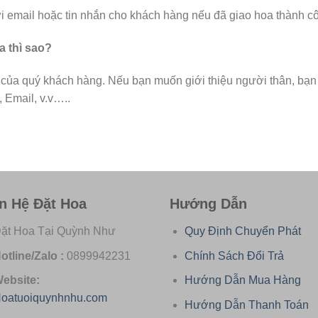
ửi email hoặc tin nhắn cho khách hàng nếu đã giao hoa thành c
a thì sao?
g của quý khách hàng. Nếu bạn muốn giới thiệu người thân, bạn
 Email, v.v…..
n Hệ Đặt Hoa
Hướng Dẫn
ặt Hoa Tại Quỳnh Như
Quy Định Chuyển Phát
otline/Zalo :
0899942231
Chính Sách Đổi Trả
ebsite:
Hướng Dẫn Mua Hàng
oatuoiquynhnhu.com
Hướng Dẫn Thanh Toán