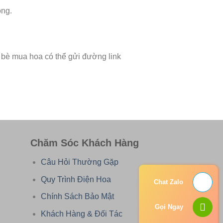
ông.
 bè mua hoa có thể gửi đường link
Chăm Sóc Khách Hàng
Câu Hỏi Thường Gặp
Quy Trình Điện Hoa
Chat Zalo
Chính Sách Bảo Mật
Gọi Ngay
Khách Hàng & Đối Tác