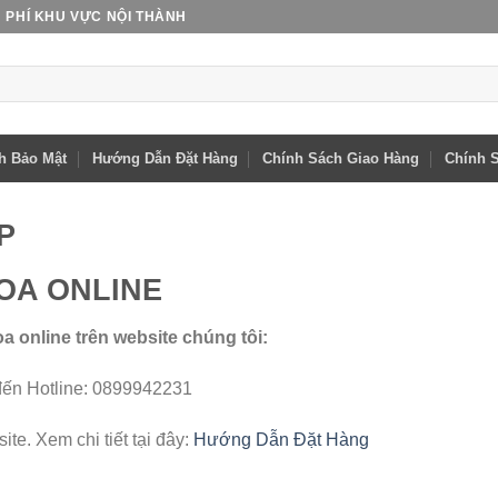
 PHÍ KHU VỰC NỘI THÀNH
h Bảo Mật
Hướng Dẫn Đặt Hàng
Chính Sách Giao Hàng
Chính S
P
OA ONLINE
online trên website chúng tôi:
 đến Hotline: 0899942231
ite. Xem chi tiết tại đây:
Hướng Dẫn Đặt Hàng