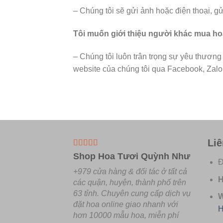
– Chúng tôi sẽ gửi ảnh hoặc điện thoại, g
Tôi muốn giới thiệu người khác mua ho
– Chúng tôi luôn trân trọng sự yêu thươn
website của chúng tôi qua Facebook, Zalo,
Liê
Shop Hoa Tươi Quỳnh Như
Đ
+979 cửa hàng & đối tác ở tất cả
H
các quận, huyện, thành phố trên
63 tỉnh.
Chuyên
cung cấp dịch vụ
W
đặt hoa online giao nhanh với
H
hơn 10000 mẫu hoa, miễn phí