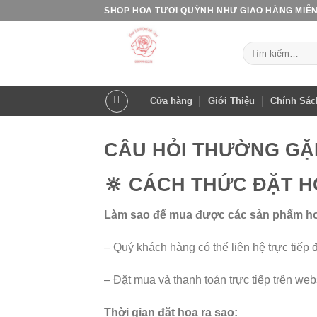
Skip
SHOP HOA TƯƠI QUỲNH NHƯ GIAO HÀNG MIỄN
to
content
Tìm
kiếm:
Cửa hàng
Giới Thiệu
Chính Sác
CÂU HỎI THƯỜNG GẶ
🔆 CÁCH THỨC ĐẶT H
Làm sao để mua được các sản phẩm hoa 
– Quý khách hàng có thể liên hệ trực tiếp
– Đặt mua và thanh toán trực tiếp trên webs
Thời gian đặt hoa ra sao: