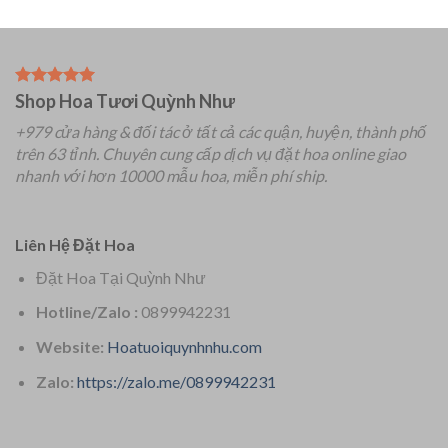
Shop Hoa Tươi Quỳnh Như
+979 cửa hàng & đối tác ở tất cả các quận, huyện, thành phố
trên 63 tỉnh.
Chuyên
cung cấp dịch vụ đặt hoa online giao
nhanh với hơn 10000 mẫu hoa, miễn phí ship.
Liên Hệ Đặt Hoa
Đặt Hoa Tại Quỳnh Như
Hotline/Zalo :
0899942231
Website:
Hoatuoiquynhnhu.com
Zalo:
https://zalo.me/0899942231