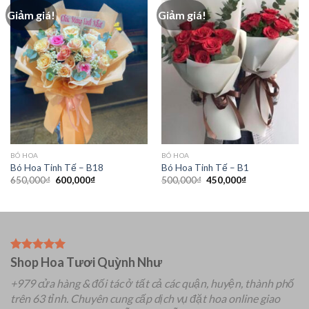
Giảm giá!
Giảm giá!
BÓ HOA
BÓ HOA
Bó Hoa Tinh Tế – B18
Bó Hoa Tinh Tế – B1
Giá
Giá
Giá
Giá
650,000
₫
600,000
₫
500,000
₫
450,000
₫
gốc
hiện
gốc
hiện
là:
tại
là:
tại
650,000₫.
là:
500,000₫.
là:
600,000₫.
450,000₫.
Shop Hoa Tươi Quỳnh Như
+979 cửa hàng & đối tác ở tất cả các quận, huyện, thành phố
trên 63 tỉnh.
Chuyên
cung cấp dịch vụ đặt hoa online giao