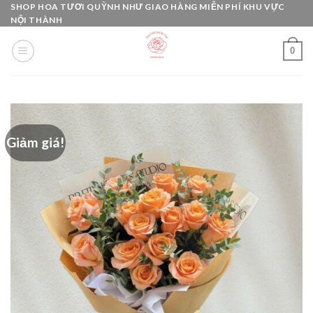
Skip
SHOP HOA TƯƠI QUỲNH NHƯ GIAO HÀNG MIỄN PHÍ KHU VỰC
NỘI THÀNH
to
content
0
Giảm giá!