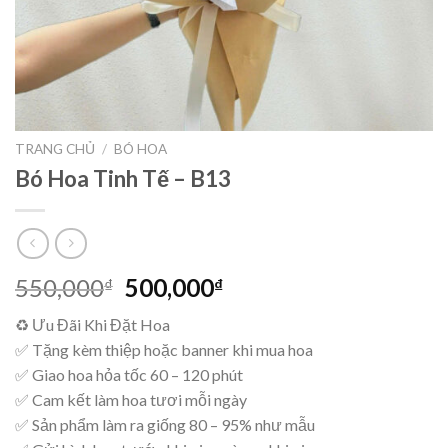
TRANG CHỦ
/
BÓ HOA
Bó Hoa Tinh Tế – B13
Giá
Giá
550,000
500,000
₫
₫
gốc
hiện
♻ Ưu Đãi Khi Đặt Hoa
là:
tại
✅ Tặng kèm thiệp hoặc banner khi mua hoa
550,000₫.
là:
✅ Giao hoa hỏa tốc 60 – 120 phút
500,000₫.
✅ Cam kết làm hoa tươi mỗi ngày
✅ Sản phẩm làm ra giống 80 – 95% như mẫu