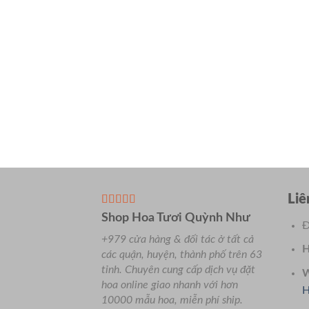
Liê
Shop Hoa Tươi Quỳnh Như
Đ
+979 cửa hàng & đối tác ở tất cả
H
các quận, huyện, thành phố trên 63
tỉnh.
Chuyên
cung cấp dịch vụ đặt
W
hoa online giao nhanh với hơn
H
10000 mẫu hoa, miễn phí ship.