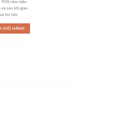
 – 95% như mẫu
 và sau khi giao
oa hư héo
ng
O GIỎ HÀNG