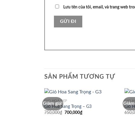
Lưu tên của tôi, email, và trang web tro
SẢN PHẨM TƯƠNG TỰ
GIỎ HOA ĐẸP
GIỎ 
Giảm giá!
Giảm 
Giỏ Hoa Sang Trọng – G3
Giỏ H
Giá
Giá
750,000
₫
700,000
₫
650,
gốc
hiện
là:
tại
750,000₫.
là:
700,000₫.