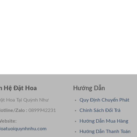
n Hệ Đặt Hoa
Hướng Dẫn
ặt Hoa Tại Quỳnh Như
Quy Định Chuyển Phát
otline/Zalo :
0899942231
Chính Sách Đổi Trả
ebsite:
Hướng Dẫn Mua Hàng
oatuoiquynhnhu.com
Hướng Dẫn Thanh Toán