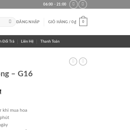
06:00 - 21:00
0
ĐĂNG NHẬP
GIỎ HÀNG /
0
₫
h Đổi Trả
Liên Hệ
Thanh Toán
ọng – G16
Giá
₫
hiện
tại
r khi mua hoa
₫.
là:
 phút
700,000₫.
ngày