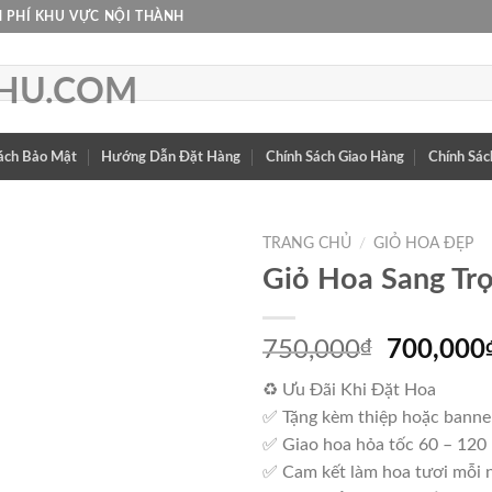
 PHÍ KHU VỰC NỘI THÀNH
ách Bảo Mật
Hướng Dẫn Đặt Hàng
Chính Sách Giao Hàng
Chính Sác
TRANG CHỦ
/
GIỎ HOA ĐẸP
Giỏ Hoa Sang Tr
Giá
750,000
₫
700,000
gốc
♻ Ưu Đãi Khi Đặt Hoa
là:
✅ Tặng kèm thiệp hoặc banne
750,000
✅ Giao hoa hỏa tốc 60 – 120
✅ Cam kết làm hoa tươi mỗi 