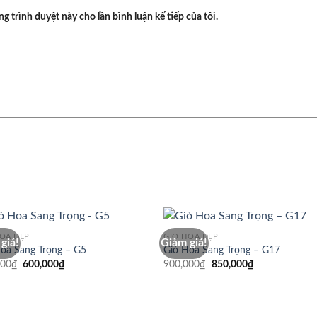
ng trình duyệt này cho lần bình luận kế tiếp của tôi.
HOA ĐẸP
GIỎ HOA ĐẸP
giá!
Giảm giá!
oa Sang Trọng – G5
Giỏ Hoa Sang Trọng – G17
Giá
Giá
Giá
Giá
000
₫
600,000
₫
900,000
₫
850,000
₫
gốc
hiện
gốc
hiện
là:
tại
là:
tại
650,000₫.
là:
900,000₫.
là:
600,000₫.
850,000₫.