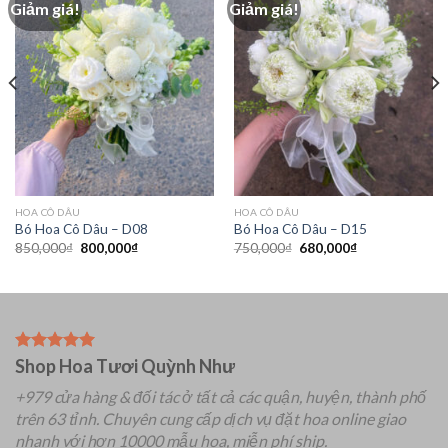
Giảm giá!
Giảm giá!
HOA CÔ DÂU
HOA CÔ DÂU
Bó Hoa Cô Dâu – D08
Bó Hoa Cô Dâu – D15
Giá
Giá
Giá
Giá
850,000
₫
800,000
₫
750,000
₫
680,000
₫
gốc
hiện
gốc
hiện
là:
tại
là:
tại
850,000₫.
là:
750,000₫.
là:
800,000₫.
680,000₫.
Shop Hoa Tươi Quỳnh Như
+979 cửa hàng & đối tác ở tất cả các quận, huyện, thành phố
trên 63 tỉnh.
Chuyên
cung cấp dịch vụ đặt hoa online giao
nhanh với hơn 10000 mẫu hoa, miễn phí ship.