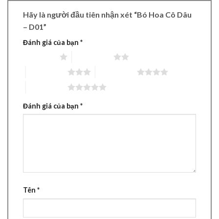
Hãy là người đầu tiên nhận xét “Bó Hoa Cô Dâu
– D01”
Đánh giá của bạn
*
1 trên 5 sao
2 trên 5 sao
3 trên 5 sao
4 trên 5 sao
5 trên 5 sao
Đánh giá của bạn
*
Tên
*