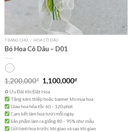
TRANG CHỦ
/
HOA CÔ DÂU
Bó Hoa Cô Dâu – D01
Giá
Giá
1,200,000
1,100,000
₫
₫
gốc
hiện
♻ Ưu Đãi Khi Đặt Hoa
là:
tại
Tặng kèm thiệp hoặc banner khi mua hoa
1,200,000₫.
là:
Giao hoa hỏa tốc 60 – 120 phút
1,100,000₫.
Cam kết làm hoa tươi mỗi ngày
Sản phẩm làm ra giống 80 – 95% như mẫu
Gửi hình hoa trước khi giao và sau khi giao