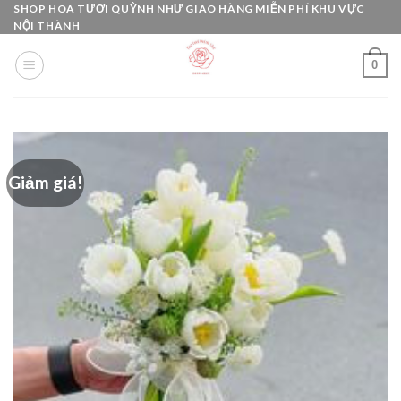
Skip
SHOP HOA TƯƠI QUỲNH NHƯ GIAO HÀNG MIỄN PHÍ KHU VỰC
NỘI THÀNH
to
content
0
Giảm giá!