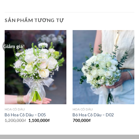
SẢN PHẨM TƯƠNG TỰ
Giảm giá!
HOA CÔ DÂU
HOA CÔ DÂU
Bó Hoa Cô Dâu – D05
Bó Hoa Cô Dâu – D02
Giá
Giá
1,200,000
₫
1,100,000
₫
700,000
₫
gốc
hiện
là:
tại
1,200,000₫.
là:
1,100,000₫.