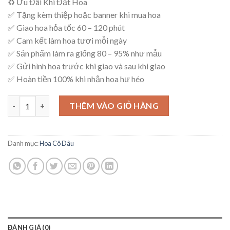
♻ Ưu Đãi Khi Đặt Hoa
là:
tại
✅ Tặng kèm thiệp hoặc banner khi mua hoa
750,000₫.
là:
✅ Giao hoa hỏa tốc 60 – 120 phút
700,000₫.
✅ Cam kết làm hoa tươi mỗi ngày
✅ Sản phẩm làm ra giống 80 – 95% như mẫu
✅ Gửi hình hoa trước khi giao và sau khi giao
✅ Hoàn tiền 100% khi nhận hoa hư héo
Bó Hoa Cô Dâu – D23 số lượng
THÊM VÀO GIỎ HÀNG
Danh mục:
Hoa Cô Dâu
ĐÁNH GIÁ (0)