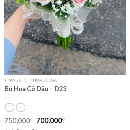
TRANG CHỦ
/
HOA CÔ DÂU
Bó Hoa Cô Dâu – D23
Giá
Giá
750,000
700,000
₫
₫
gốc
hiện