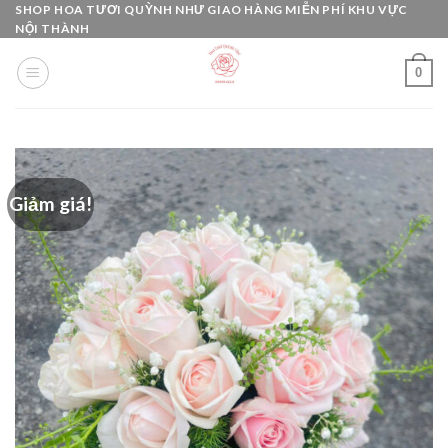
Skip
SHOP HOA TƯƠI QUỲNH NHƯ GIAO HÀNG MIỄN PHÍ KHU VỰC
NỘI THÀNH
to
content
0
Giảm giá!