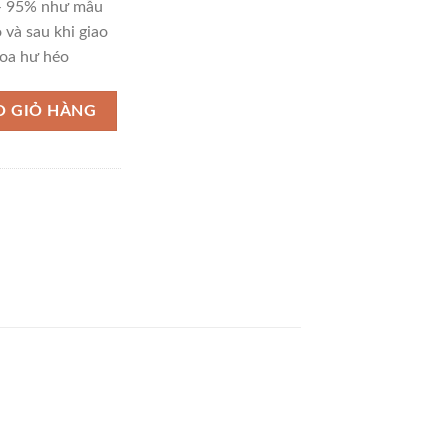
 – 95% như mẫu
 và sau khi giao
oa hư héo
O GIỎ HÀNG