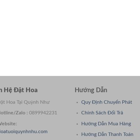
n Hệ Đặt Hoa
Hướng Dẫn
ặt Hoa Tại Quỳnh Như
Quy Định Chuyển Phát
otline/Zalo :
0899942231
Chính Sách Đổi Trả
ebsite:
Hướng Dẫn Mua Hàng
oatuoiquynhnhu.com
Hướng Dẫn Thanh Toán