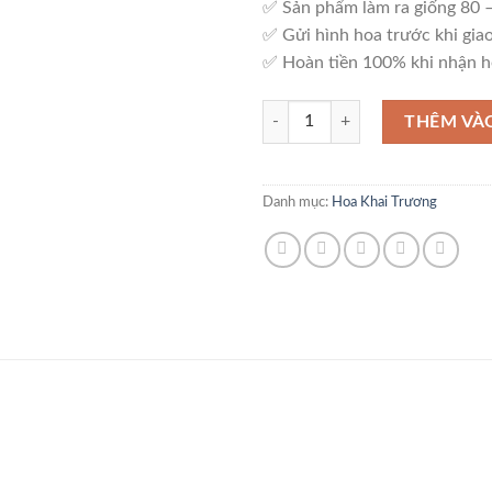
✅ Sản phẩm làm ra giống 80
✅ Gửi hình hoa trước khi giao
✅ Hoàn tiền 100% khi nhận h
Kệ Hoa An Khang – K15 số lượng
THÊM VÀ
Danh mục:
Hoa Khai Trương