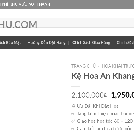
 PHÍ KHU VỰC NỘI THÀNH
ách Bảo Mật
Hướng Dẫn Đặt Hàng
Chính Sách Giao Hàng
Chính Sác
TRANG CHỦ
/
HOA KHAI TRƯ
Kệ Hoa An Khan
Giá
2,100,000
₫
1,950,
gốc
♻ Ưu Đãi Khi Đặt Hoa
là:
✅ Tặng kèm thiệp hoặc banne
2,100,
✅ Giao hoa hỏa tốc 60 – 120
✅ Cam kết làm hoa tươi mỗi 