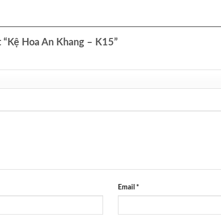
ét “Kệ Hoa An Khang – K15”
Email
*