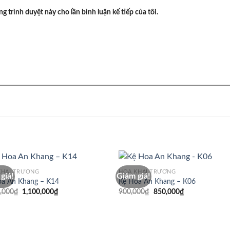
ng trình duyệt này cho lần bình luận kế tiếp của tôi.
KHAI TRƯƠNG
HOA KHAI TRƯƠNG
giá!
Giảm giá!
oa An Khang – K14
Kệ Hoa An Khang – K06
Giá
Giá
Giá
Giá
,000
₫
1,100,000
₫
900,000
₫
850,000
₫
gốc
hiện
gốc
hiện
là:
tại
là:
tại
1,200,000₫.
là:
900,000₫.
là:
1,100,000₫.
850,000₫.