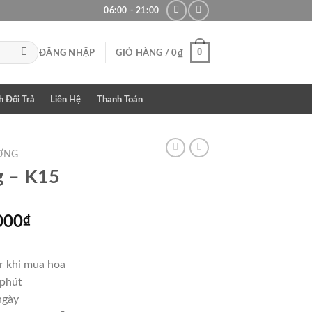
06:00 - 21:00
0
ĐĂNG NHẬP
GIỎ HÀNG /
0
₫
h Đổi Trả
Liên Hệ
Thanh Toán
ƠNG
g – K15
Giá
000
₫
hiện
tại
r khi mua hoa
000₫.
là:
 phút
1,950,000₫.
ngày