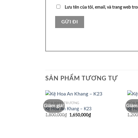
Lưu tên của tôi, email, và trang web tro
SẢN PHẨM TƯƠNG TỰ
HOA KHAI TRƯƠNG
HOA 
Giảm giá!
Giảm 
Kệ Hoa An Khang – K23
Kệ H
Giá
Giá
1,800,000
₫
1,650,000
₫
1,200
gốc
hiện
là:
tại
1,800,000₫.
là:
1,650,000₫.