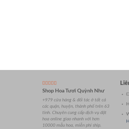
Liê
Shop Hoa Tươi Quỳnh Như
Đ
+979 cửa hàng & đối tác ở tất cả
H
các quận, huyện, thành phố trên 63
tỉnh.
Chuyên
cung cấp dịch vụ đặt
W
hoa online giao nhanh với hơn
H
10000 mẫu hoa, miễn phí ship.