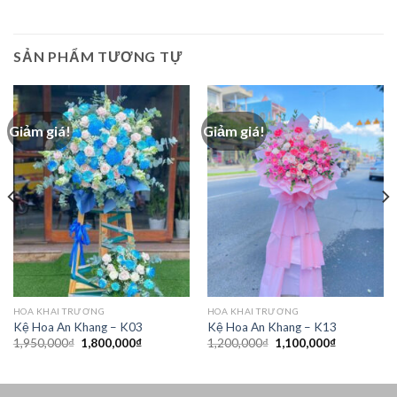
SẢN PHẨM TƯƠNG TỰ
Giảm giá!
Giảm giá!
₫.
HOA KHAI TRƯƠNG
HOA KHAI TRƯƠNG
Kệ Hoa An Khang – K03
Kệ Hoa An Khang – K13
Giá
Giá
Giá
Giá
1,950,000
₫
1,800,000
₫
1,200,000
₫
1,100,000
₫
gốc
hiện
gốc
hiện
là:
tại
là:
tại
1,950,000₫.
là:
1,200,000₫.
là:
1,800,000₫.
1,100,000₫