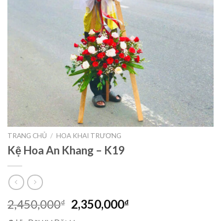
TRANG CHỦ
/
HOA KHAI TRƯƠNG
Kệ Hoa An Khang – K19
Giá
Giá
2,450,000
2,350,000
₫
₫
gốc
hiện