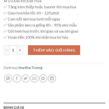
♻ Ưu Đãi Khi Đặt Hoa
là:
tại
✅ Tặng kèm thiệp hoặc banner khi mua hoa
2,450,000₫.
là:
✅ Giao hoa hỏa tốc 60 – 120 phút
2,350,000₫.
✅ Cam kết làm hoa tươi mỗi ngày
✅ Sản phẩm làm ra giống 80 – 95% như mẫu
✅ Gửi hình hoa trước khi giao và sau khi giao
✅ Hoàn tiền 100% khi nhận hoa hư héo
Kệ Hoa An Khang – K19 số lượng
THÊM VÀO GIỎ HÀNG
Danh mục:
Hoa Khai Trương
ĐÁNH GIÁ (0)