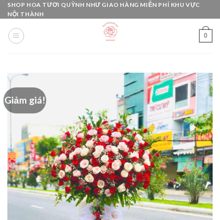
Skip
SHOP HOA TƯƠI QUỲNH NHƯ GIAO HÀNG MIỄN PHÍ KHU VỰC
NỘI THÀNH
to
content
0
Giảm giá!