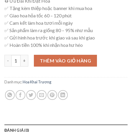
♻ Ưu Đãi Khi Đặt Hoa
là:
tại
✅ Tặng kèm thiệp hoặc banner khi mua hoa
1,800,000₫.
là:
✅ Giao hoa hỏa tốc 60 – 120 phút
1,700,000₫.
✅ Cam kết làm hoa tươi mỗi ngày
✅ Sản phẩm làm ra giống 80 – 95% như mẫu
✅ Gửi hình hoa trước khi giao và sau khi giao
✅ Hoàn tiền 100% khi nhận hoa hư héo
Kệ Hoa An Khang – K21 số lượng
THÊM VÀO GIỎ HÀNG
Danh mục:
Hoa Khai Trương
ĐÁNH GIÁ (0)