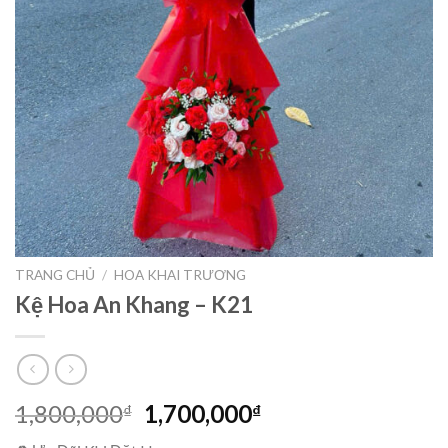
TRANG CHỦ
/
HOA KHAI TRƯƠNG
Kệ Hoa An Khang – K21
Giá
Giá
1,800,000
1,700,000
₫
₫
gốc
hiện