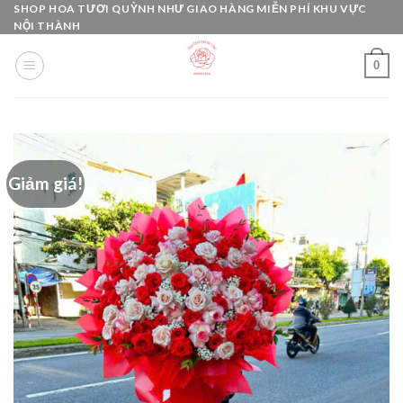
Skip
SHOP HOA TƯƠI QUỲNH NHƯ GIAO HÀNG MIỄN PHÍ KHU VỰC
NỘI THÀNH
to
content
0
Giảm giá!