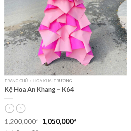
TRANG CHỦ
/
HOA KHAI TRƯƠNG
Kệ Hoa An Khang – K64
Giá
Giá
1,200,000
1,050,000
₫
₫
gốc
hiện