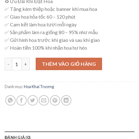
♻ Ưu Đãi Khi Đặt Hoa
là:
tại
✅ Tặng kèm thiệp hoặc banner khi mua hoa
1,200,000₫.
là:
✅ Giao hoa hỏa tốc 60 – 120 phút
1,050,000₫.
✅ Cam kết làm hoa tươi mỗi ngày
✅ Sản phẩm làm ra giống 80 – 95% như mẫu
✅ Gửi hình hoa trước khi giao và sau khi giao
✅ Hoàn tiền 100% khi nhận hoa hư héo
Kệ Hoa An Khang – K64 số lượng
THÊM VÀO GIỎ HÀNG
Danh mục:
Hoa Khai Trương
ĐÁNH GIÁ (0)