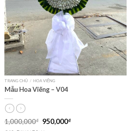
TRANG CHỦ
/
HOA VIẾNG
Mẫu Hoa Viếng – V04
Giá
Giá
1,000,000
950,000
₫
₫
gốc
hiện