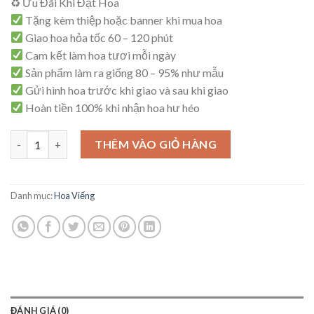
♻ Ưu Đãi Khi Đặt Hoa
là:
tại
Tặng kèm thiệp hoặc banner khi mua hoa
1,000,000₫.
là:
Giao hoa hỏa tốc 60 – 120 phút
950,000₫.
Cam kết làm hoa tươi mỗi ngày
Sản phẩm làm ra giống 80 – 95% như mẫu
Gửi hình hoa trước khi giao và sau khi giao
Hoàn tiền 100% khi nhận hoa hư héo
Mẫu Hoa Viếng - V04 số lượng
THÊM VÀO GIỎ HÀNG
Danh mục:
Hoa Viếng
ĐÁNH GIÁ (0)