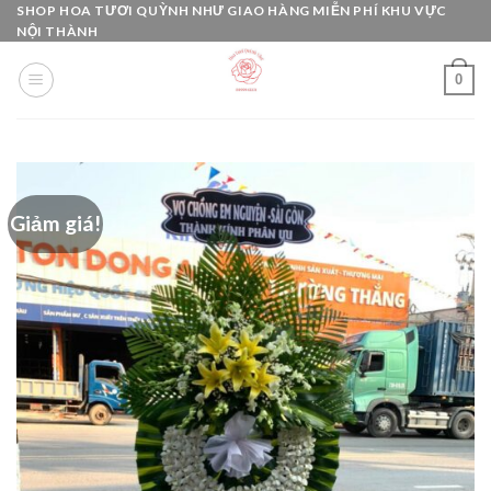
Skip
SHOP HOA TƯƠI QUỲNH NHƯ GIAO HÀNG MIỄN PHÍ KHU VỰC
NỘI THÀNH
to
content
0
Giảm giá!