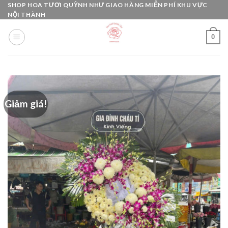
Skip
SHOP HOA TƯƠI QUỲNH NHƯ GIAO HÀNG MIỄN PHÍ KHU VỰC
NỘI THÀNH
to
content
0
Giảm giá!