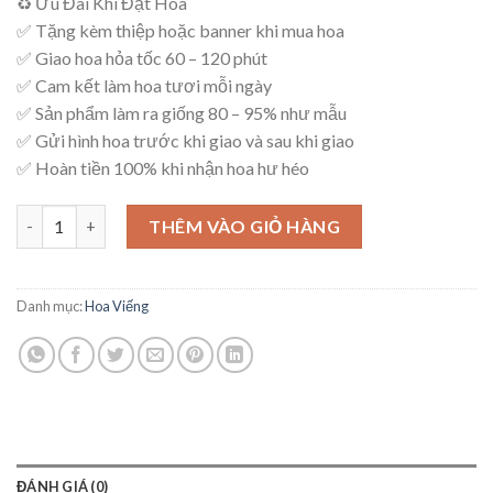
♻ Ưu Đãi Khi Đặt Hoa
là:
tại
✅ Tặng kèm thiệp hoặc banner khi mua hoa
3,000,000₫.
là:
✅ Giao hoa hỏa tốc 60 – 120 phút
2,700,000₫.
✅ Cam kết làm hoa tươi mỗi ngày
✅ Sản phẩm làm ra giống 80 – 95% như mẫu
✅ Gửi hình hoa trước khi giao và sau khi giao
✅ Hoàn tiền 100% khi nhận hoa hư héo
Mẫu Hoa Viếng – V54 số lượng
THÊM VÀO GIỎ HÀNG
Danh mục:
Hoa Viếng
ĐÁNH GIÁ (0)