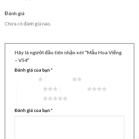
Đánh giá
Chưa có đánh giá nào.
Hãy là người đầu tiên nhận xét “Mẫu Hoa Viếng
– V54”
Đánh giá của bạn
*
1 trên 5 sao
2 trên 5 sao
3 trên 5 sao
4 trên 5 sao
5 trên 5 sao
Đánh giá của bạn
*