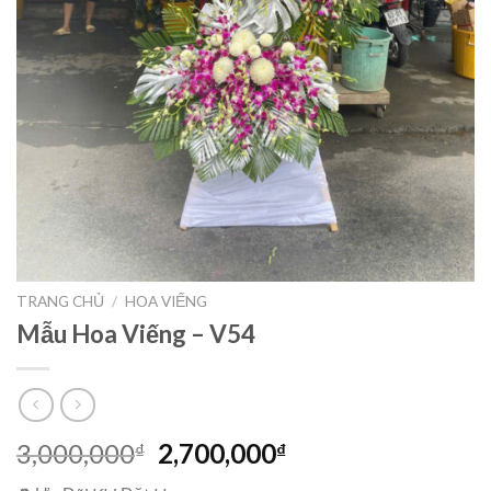
TRANG CHỦ
/
HOA VIẾNG
Mẫu Hoa Viếng – V54
Giá
Giá
3,000,000
2,700,000
₫
₫
gốc
hiện