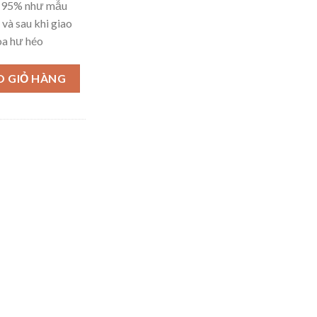
– 95% như mẫu
 và sau khi giao
oa hư héo
O GIỎ HÀNG