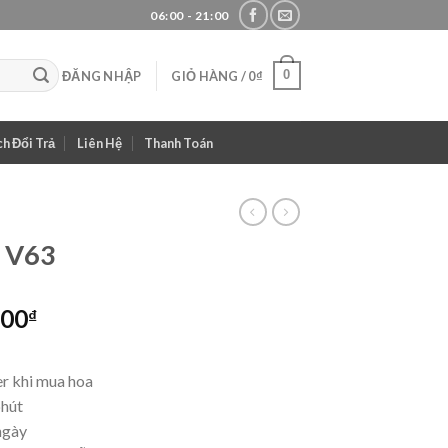
06:00 - 21:00
0
ĐĂNG NHẬP
GIỎ HÀNG /
0
₫
h Đổi Trả
Liên Hệ
Thanh Toán
– V63
Giá
000
₫
hiện
tại
r khi mua hoa
00₫.
là:
phút
1,000,000₫.
ngày