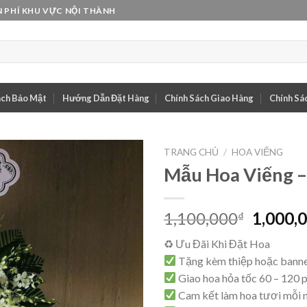
 PHÍ KHU VỰC NỘI THÀNH
ách Bảo Mật
Hướng Dẫn Đặt Hàng
Chính Sách Giao Hàng
Chính Sác
TRANG CHỦ
/
HOA VIẾNG
Mẫu Hoa Viếng 
Giá
1,100,000
1,000,
₫
gốc
♻ Ưu Đãi Khi Đặt Hoa
là:
Tặng kèm thiệp hoặc banne
1,100,0
Giao hoa hỏa tốc 60 – 120 
Cam kết làm hoa tươi mỗi 