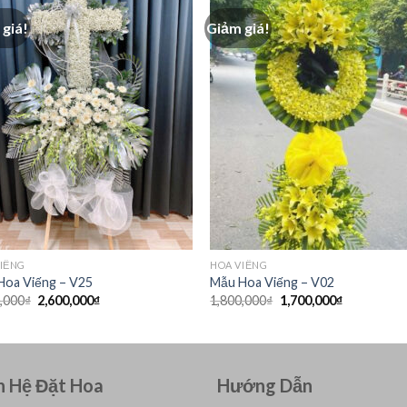
giá!
Giảm giá!
IẾNG
HOA VIẾNG
Hoa Viếng – V25
Mẫu Hoa Viếng – V02
Giá
Giá
Giá
Giá
,000
₫
2,600,000
₫
1,800,000
₫
1,700,000
₫
gốc
hiện
gốc
hiện
là:
tại
là:
tại
2,700,000₫.
là:
1,800,000₫.
là:
2,600,000₫.
1,700,000₫.
n Hệ Đặt Hoa
Hướng Dẫn