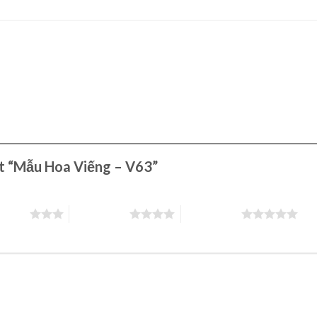
ét “Mẫu Hoa Viếng – V63”
 5 sao
4 trên 5 sao
5 trên 5 sao