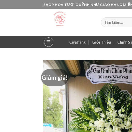
Skip
SHOP HOA TƯƠI QUỲNH NHƯ GIAO HÀNG MIỄN
to
content
Tìm
kiếm:
Cửa hàng
Giới Thiệu
Chính S
Giảm giá!