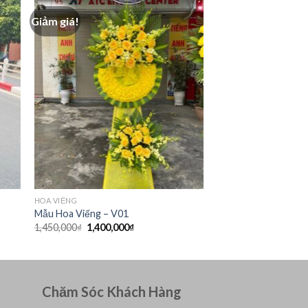
Giảm giá!
HOA VIẾNG
Mẫu Hoa Viếng – V01
Giá
Giá
1,450,000
₫
1,400,000
₫
gốc
hiện
là:
tại
1,450,000₫.
là:
1,400,000₫.
Chăm Sóc Khách Hàng