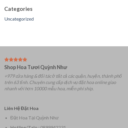
Categories
Uncategorized
Shop Hoa Tươi Quỳnh Như
+979 cửa hàng & đối tác ở tất cả các quận, huyện, thành phố
trên 63 tỉnh.
Chuyên
cung cấp dịch vụ đặt hoa online giao
nhanh với hơn 10000 mẫu hoa, miễn phí ship.
Liên Hệ Đặt Hoa
Đặt Hoa Tại Quỳnh Như
Hotline/Zalo :
0899942231