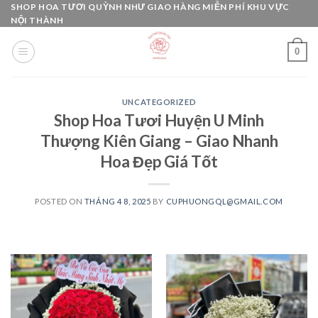
Skip
SHOP HOA TƯƠI QUỲNH NHƯ GIAO HÀNG MIỄN PHÍ KHU VỰC
NỘI THÀNH
to
content
0
UNCATEGORIZED
Shop Hoa Tươi Huyện U Minh
Thượng Kiên Giang – Giao Nhanh
Hoa Đẹp Giá Tốt
POSTED ON
THÁNG 4 8, 2025
BY
CUPHUONGQL@GMAIL.COM