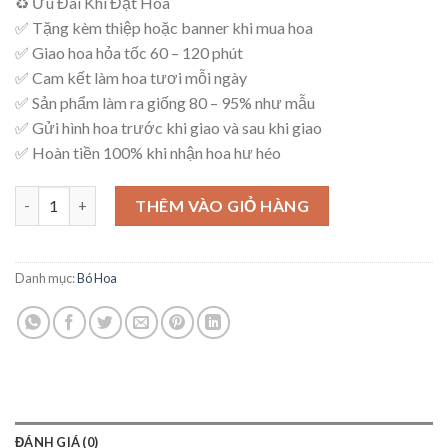
♻ Ưu Đãi Khi Đặt Hoa
là:
tại
✅ Tặng kèm thiệp hoặc banner khi mua hoa
650,000₫.
là:
✅ Giao hoa hỏa tốc 60 – 120 phút
600,000₫.
✅ Cam kết làm hoa tươi mỗi ngày
✅ Sản phẩm làm ra giống 80 – 95% như mẫu
✅ Gửi hình hoa trước khi giao và sau khi giao
✅ Hoàn tiền 100% khi nhận hoa hư héo
Bó Hoa Tinh Tế - B2 số lượng
THÊM VÀO GIỎ HÀNG
Danh mục:
Bó Hoa
ĐÁNH GIÁ (0)