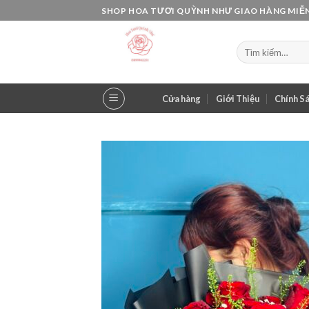
Skip
SHOP HOA TƯƠI QUỲNH NHƯ GIAO HÀNG MIỄN
to
content
Tìm
kiếm:
Cửa hàng
Giới Thiệu
Chính S