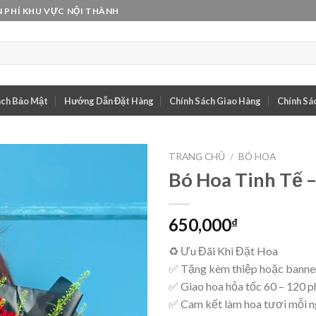
 PHÍ KHU VỰC NỘI THÀNH
ách Bảo Mật
Hướng Dẫn Đặt Hàng
Chính Sách Giao Hàng
Chính Sác
TRANG CHỦ
/
BÓ HOA
Bó Hoa Tinh Tế 
650,000
₫
♻ Ưu Đãi Khi Đặt Hoa
✅ Tặng kèm thiệp hoặc banner
✅ Giao hoa hỏa tốc 60 – 120 p
✅ Cam kết làm hoa tươi mỗi 