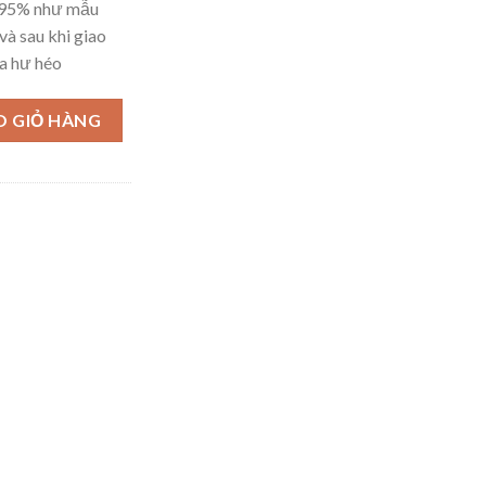
– 95% như mẫu
và sau khi giao
a hư héo
O GIỎ HÀNG