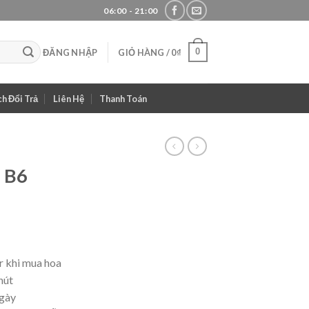
06:00 - 21:00
0
ĐĂNG NHẬP
GIỎ HÀNG /
0
₫
h Đổi Trả
Liên Hệ
Thanh Toán
– B6
 khi mua hoa
hút
ngày