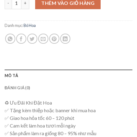
Bó Hoa Tinh Tế - B7 số lượng
là:
tại
THÊM VÀO GIỎ HÀNG
550,000₫.
là:
500,000₫.
Danh mục:
Bó Hoa
MÔ TẢ
ĐÁNH GIÁ (0)
♻ Ưu Đãi Khi Đặt Hoa
✅ Tặng kèm thiệp hoặc banner khi mua hoa
✅ Giao hoa hỏa tốc 60 – 120 phút
✅ Cam kết làm hoa tươi mỗi ngày
✅ Sản phẩm làm ra giống 80 – 95% như mẫu