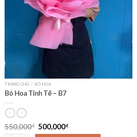
TRANG CHỦ
/
BÓ HOA
Bó Hoa Tinh Tế – B7
Giá
Giá
550,000
500,000
₫
₫
gốc
hiện