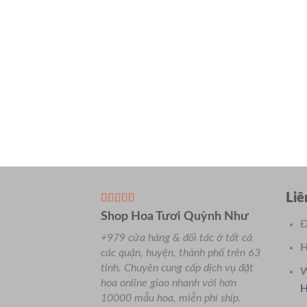
Liê
Shop Hoa Tươi Quỳnh Như
Đ
+979 cửa hàng & đối tác ở tất cả
H
các quận, huyện, thành phố trên 63
tỉnh.
Chuyên
cung cấp dịch vụ đặt
W
hoa online giao nhanh với hơn
H
10000 mẫu hoa, miễn phí ship.