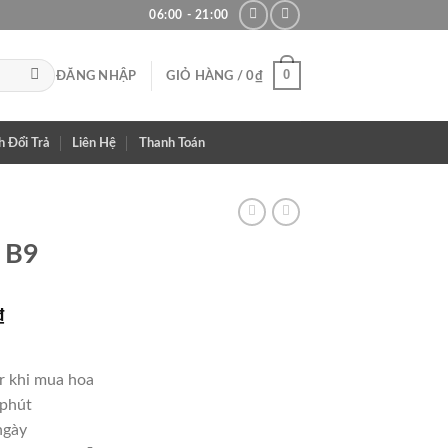
06:00 - 21:00
0
ĐĂNG NHẬP
GIỎ HÀNG /
0
₫
h Đổi Trả
Liên Hệ
Thanh Toán
 B9
Giá
₫
hiện
tại
r khi mua hoa
₫.
là:
 phút
550,000₫.
ngày