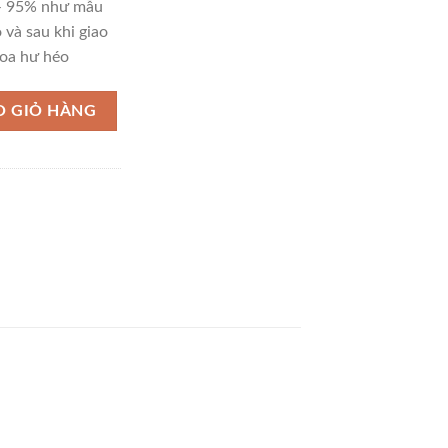
 – 95% như mẫu
 và sau khi giao
oa hư héo
O GIỎ HÀNG