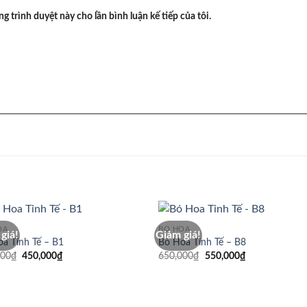
ng trình duyệt này cho lần bình luận kế tiếp của tôi.
OA
BÓ HOA
giá!
Giảm giá!
a Tinh Tế – B1
Bó Hoa Tinh Tế – B8
Giá
Giá
Giá
Giá
000
₫
450,000
₫
650,000
₫
550,000
₫
gốc
hiện
gốc
hiện
là:
tại
là:
tại
500,000₫.
là:
650,000₫.
là:
450,000₫.
550,000₫.