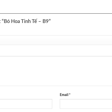
t “Bó Hoa Tinh Tế – B9”
Email
*