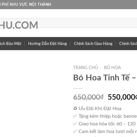
 PHÍ KHU VỰC NỘI THÀNH
ách Bảo Mật
Hướng Dẫn Đặt Hàng
Chính Sách Giao Hàng
Chính Sác
TRANG CHỦ
/
BÓ HOA
Bó Hoa Tinh Tế –
Giá
650,000
₫
550,000
gốc
♻ Ưu Đãi Khi Đặt Hoa
là:
✅ Tặng kèm thiệp hoặc banne
650,000
✅ Giao hoa hỏa tốc 60 – 120
✅ Cam kết làm hoa tươi mỗi 