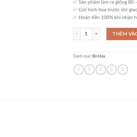
✅ Sản phẩm làm ra giống 80
✅ Gửi hình hoa trước khi giao
✅ Hoàn tiền 100% khi nhận h
Bó Hoa Tinh Tế - B9 số lượng
THÊM VÀ
Danh mục:
Bó Hoa