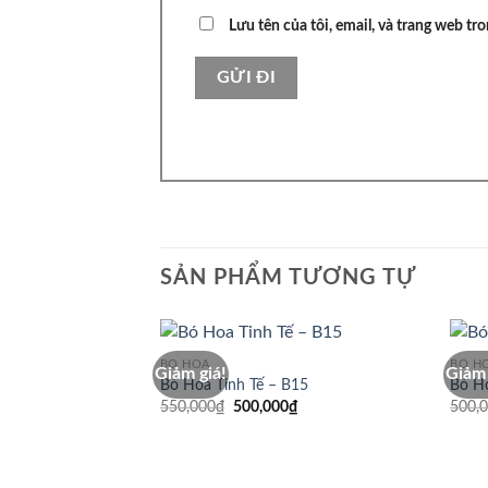
Lưu tên của tôi, email, và trang web tro
SẢN PHẨM TƯƠNG TỰ
BÓ HOA
BÓ H
Giảm giá!
Giảm 
Bó Hoa Tinh Tế – B15
Bó Ho
Giá
Giá
550,000
₫
500,000
₫
500,
gốc
hiện
là:
tại
550,000₫.
là:
500,000₫.