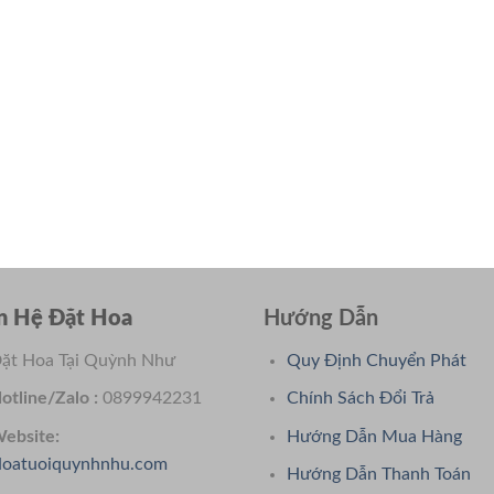
n Hệ Đặt Hoa
Hướng Dẫn
ặt Hoa Tại Quỳnh Như
Quy Định Chuyển Phát
otline/Zalo :
0899942231
Chính Sách Đổi Trả
ebsite:
Hướng Dẫn Mua Hàng
oatuoiquynhnhu.com
Hướng Dẫn Thanh Toán