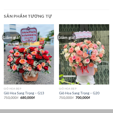
SẢN PHẨM TƯƠNG TỰ
Giảm giá!
Giảm giá!
GIỎ HOA ĐẸP
GIỎ HOA ĐẸP
Giỏ Hoa Sang Trọng – G13
Giỏ Hoa Sang Trọng – G20
Giá
Giá
Giá
Giá
750,000
₫
680,000
₫
750,000
₫
700,000
₫
gốc
hiện
gốc
hiện
là:
tại
là:
tại
750,000₫.
là:
750,000₫.
là:
680,000₫.
700,000₫.