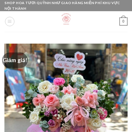
Skip
SHOP HOA TƯƠI QUỲNH NHƯ GIAO HÀNG MIỄN PHÍ KHU VỰC
NỘI THÀNH
to
content
0
Giảm giá!