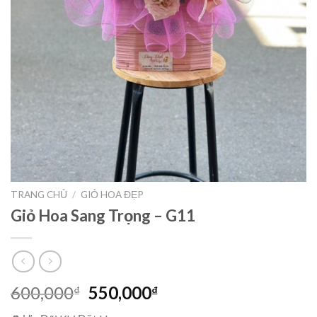
TRANG CHỦ
/
GIỎ HOA ĐẸP
Giỏ Hoa Sang Trọng – G11
Giá
Giá
600,000
550,000
₫
₫
gốc
hiện