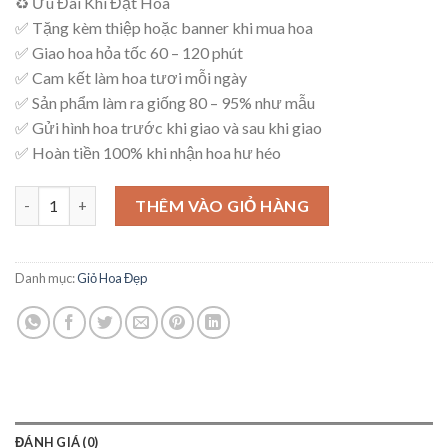
♻ Ưu Đãi Khi Đặt Hoa
là:
tại
✅ Tặng kèm thiệp hoặc banner khi mua hoa
600,000₫.
là:
✅ Giao hoa hỏa tốc 60 – 120 phút
550,000₫.
✅ Cam kết làm hoa tươi mỗi ngày
✅ Sản phẩm làm ra giống 80 – 95% như mẫu
✅ Gửi hình hoa trước khi giao và sau khi giao
✅ Hoàn tiền 100% khi nhận hoa hư héo
Giỏ Hoa Sang Trọng - G11 số lượng
THÊM VÀO GIỎ HÀNG
Danh mục:
Giỏ Hoa Đẹp
ĐÁNH GIÁ (0)