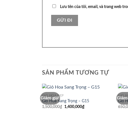
Lưu tên của tôi, email, và trang web tro
SẢN PHẨM TƯƠNG TỰ
GIỎ HOA ĐẸP
GIỎ 
Giảm giá!
Giảm 
Giỏ Hoa Sang Trọng – G15
Giỏ H
Giá
Giá
1,500,000
₫
1,400,000
₫
650,
gốc
hiện
là:
tại
1,500,000₫.
là:
1,400,000₫.