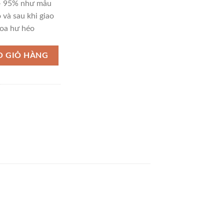
 – 95% như mẫu
 và sau khi giao
oa hư héo
ng
O GIỎ HÀNG