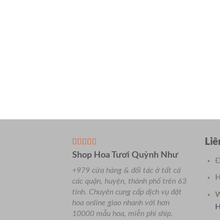
Liê
Shop Hoa Tươi Quỳnh Như
Đ
+979 cửa hàng & đối tác ở tất cả
H
các quận, huyện, thành phố trên 63
tỉnh.
Chuyên
cung cấp dịch vụ đặt
W
hoa online giao nhanh với hơn
H
10000 mẫu hoa, miễn phí ship.