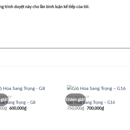
ng trình duyệt này cho lần bình luận kế tiếp của tôi.
HOA ĐẸP
GIỎ HOA ĐẸP
giá!
Giảm giá!
oa Sang Trọng – G8
Giỏ Hoa Sang Trọng – G16
Giá
Giá
Giá
Giá
000
₫
600,000
₫
750,000
₫
700,000
₫
gốc
hiện
gốc
hiện
là:
tại
là:
tại
650,000₫.
là:
750,000₫.
là:
600,000₫.
700,000₫.