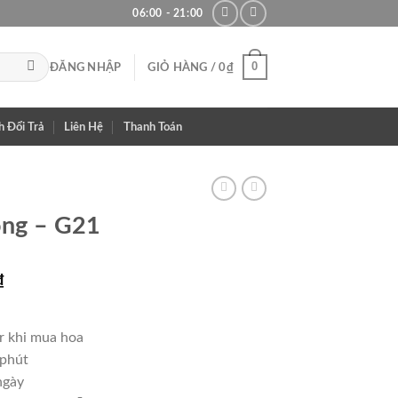
06:00 - 21:00
0
ĐĂNG NHẬP
GIỎ HÀNG /
0
₫
h Đổi Trả
Liên Hệ
Thanh Toán
ọng – G21
Giá
₫
hiện
tại
r khi mua hoa
₫.
là:
 phút
680,000₫.
ngày