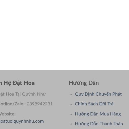
n Hệ Đặt Hoa
Hướng Dẫn
ặt Hoa Tại Quỳnh Như
Quy Định Chuyển Phát
otline/Zalo :
0899942231
Chính Sách Đổi Trả
ebsite:
Hướng Dẫn Mua Hàng
oatuoiquynhnhu.com
Hướng Dẫn Thanh Toán