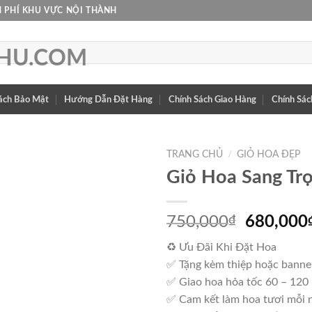
 PHÍ KHU VỰC NỘI THÀNH
ách Bảo Mật
Hướng Dẫn Đặt Hàng
Chính Sách Giao Hàng
Chính Sác
TRANG CHỦ
/
GIỎ HOA ĐẸP
Giỏ Hoa Sang Tr
Giá
750,000
₫
680,000
gốc
♻ Ưu Đãi Khi Đặt Hoa
là:
✅ Tặng kèm thiệp hoặc banne
750,000
✅ Giao hoa hỏa tốc 60 – 120
✅ Cam kết làm hoa tươi mỗi 