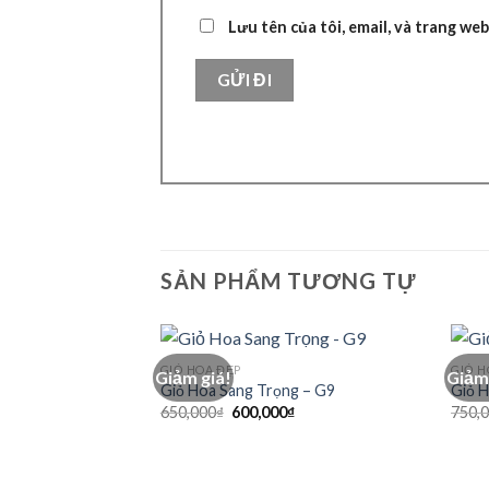
Lưu tên của tôi, email, và trang web
SẢN PHẨM TƯƠNG TỰ
GIỎ HOA ĐẸP
GIỎ H
Giảm giá!
Giảm 
Giỏ Hoa Sang Trọng – G9
Giỏ 
Giá
Giá
650,000
₫
600,000
₫
750,
gốc
hiện
là:
tại
650,000₫.
là:
600,000₫.