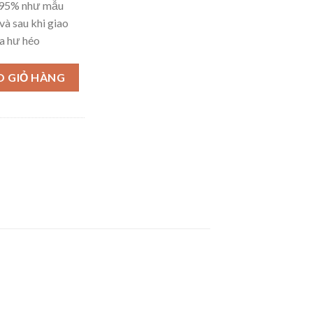
– 95% như mẫu
và sau khi giao
a hư héo
lượng
O GIỎ HÀNG