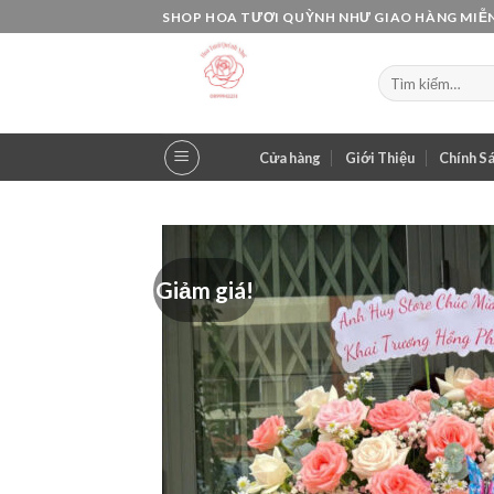
Skip
SHOP HOA TƯƠI QUỲNH NHƯ GIAO HÀNG MIỄN
to
content
Tìm
kiếm:
Cửa hàng
Giới Thiệu
Chính S
Giảm giá!