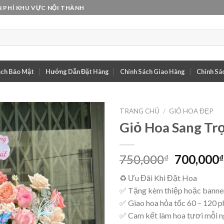
 PHÍ KHU VỰC NỘI THÀNH
ách Bảo Mật
Hướng Dẫn Đặt Hàng
Chính Sách Giao Hàng
Chính Sác
TRANG CHỦ
/
GIỎ HOA ĐẸP
Giỏ Hoa Sang Tr
Giá
750,000
700,000
₫
₫
gốc
♻ Ưu Đãi Khi Đặt Hoa
là:
✅ Tặng kèm thiệp hoặc banner
750,000₫
✅ Giao hoa hỏa tốc 60 – 120 p
✅ Cam kết làm hoa tươi mỗi 