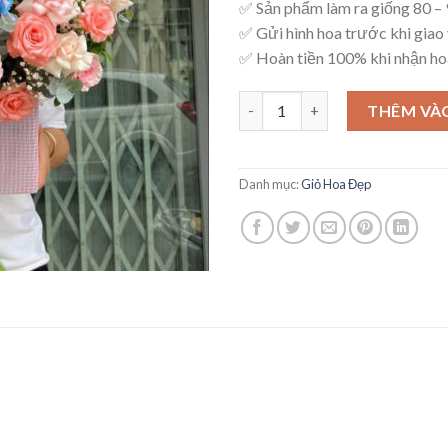
✅ Sản phẩm làm ra giống 80 
✅ Gửi hình hoa trước khi giao 
✅ Hoàn tiền 100% khi nhận ho
Giỏ Hoa Sang Trọng – G20 số 
THÊM VÀ
Danh mục:
Giỏ Hoa Đẹp