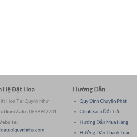
n Hệ Đặt Hoa
Hướng Dẫn
ặt Hoa Tại Quỳnh Như
Quy Định Chuyển Phát
otline/Zalo :
0899942231
Chính Sách Đổi Trả
ebsite:
Hướng Dẫn Mua Hàng
oatuoiquynhnhu.com
Hướng Dẫn Thanh Toán