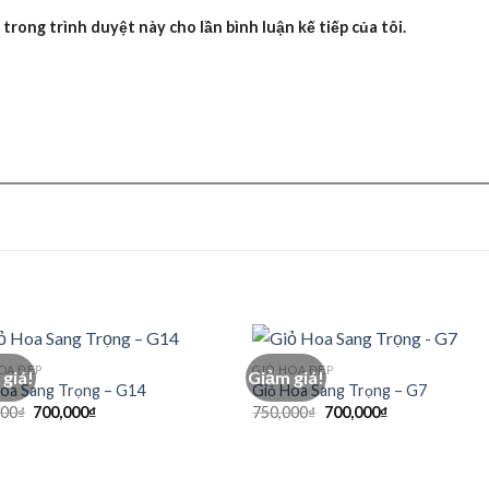
 trong trình duyệt này cho lần bình luận kế tiếp của tôi.
OA ĐẸP
GIỎ HOA ĐẸP
giá!
Giảm giá!
Hoa Sang Trọng – G14
Giỏ Hoa Sang Trọng – G7
Giá
Giá
Giá
Giá
000
₫
700,000
₫
750,000
₫
700,000
₫
gốc
hiện
gốc
hiện
là:
tại
là:
tại
750,000₫.
là:
750,000₫.
là:
700,000₫.
700,000₫.