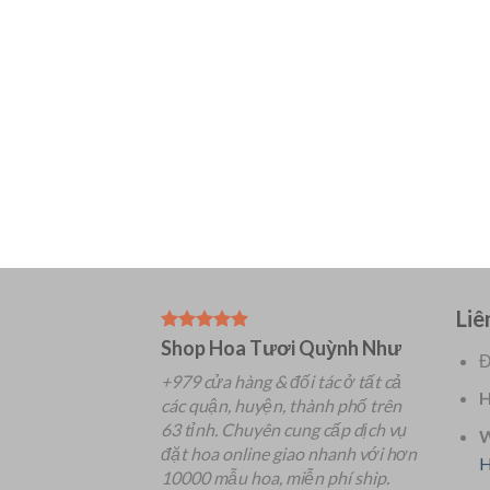
Liê
Shop Hoa Tươi Quỳnh Như
Đ
+979 cửa hàng & đối tác ở tất cả
H
các quận, huyện, thành phố trên
63 tỉnh.
Chuyên
cung cấp dịch vụ
W
đặt hoa online giao nhanh với hơn
H
10000 mẫu hoa, miễn phí ship.