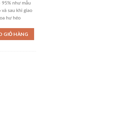
 – 95% như mẫu
 và sau khi giao
oa hư héo
lượng
O GIỎ HÀNG