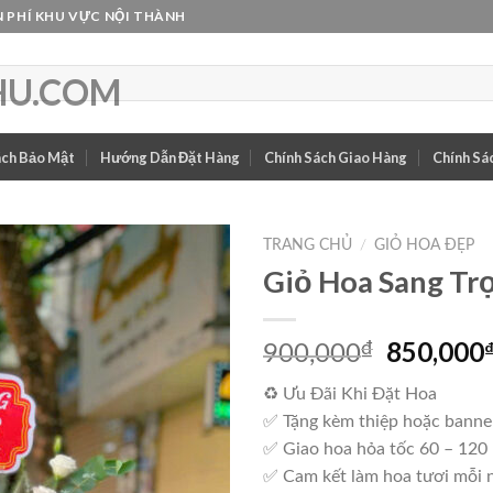
 PHÍ KHU VỰC NỘI THÀNH
ách Bảo Mật
Hướng Dẫn Đặt Hàng
Chính Sách Giao Hàng
Chính Sác
TRANG CHỦ
/
GIỎ HOA ĐẸP
Giỏ Hoa Sang Tr
Giá
850,000
₫
900,000
gốc
♻ Ưu Đãi Khi Đặt Hoa
là:
✅ Tặng kèm thiệp hoặc banne
900,000₫
✅ Giao hoa hỏa tốc 60 – 120
✅ Cam kết làm hoa tươi mỗi 