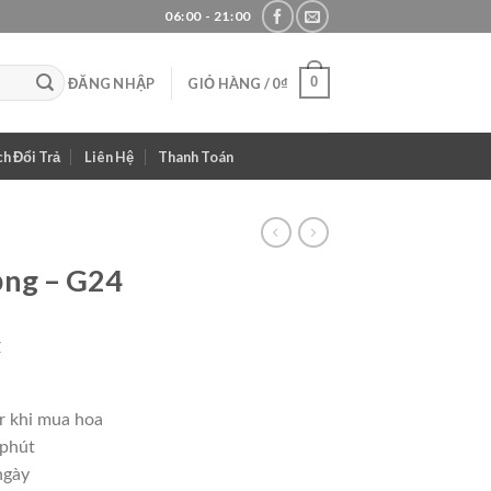
06:00 - 21:00
0
ĐĂNG NHẬP
GIỎ HÀNG /
0
₫
h Đổi Trả
Liên Hệ
Thanh Toán
ọng – G24
Giá
₫
hiện
tại
r khi mua hoa
.
là:
 phút
850,000₫.
ngày