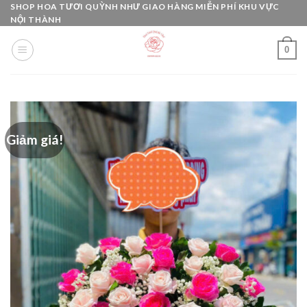
Skip
SHOP HOA TƯƠI QUỲNH NHƯ GIAO HÀNG MIỄN PHÍ KHU VỰC
NỘI THÀNH
to
content
0
Giảm giá!