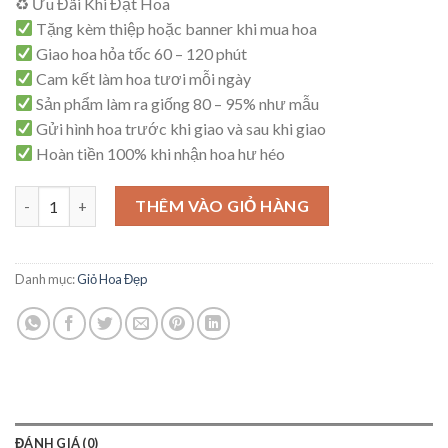
♻ Ưu Đãi Khi Đặt Hoa
là:
tại
Tặng kèm thiệp hoặc banner khi mua hoa
650,000₫.
là:
Giao hoa hỏa tốc 60 – 120 phút
600,000₫.
Cam kết làm hoa tươi mỗi ngày
Sản phẩm làm ra giống 80 – 95% như mẫu
Gửi hình hoa trước khi giao và sau khi giao
Hoàn tiền 100% khi nhận hoa hư héo
Giỏ Hoa Sang Trọng - G4 số lượng
THÊM VÀO GIỎ HÀNG
Danh mục:
Giỏ Hoa Đẹp
ĐÁNH GIÁ (0)