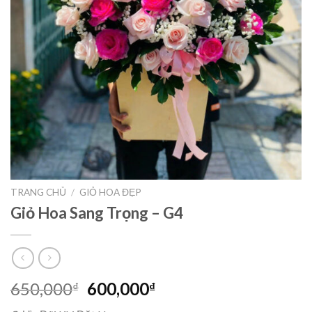
TRANG CHỦ
/
GIỎ HOA ĐẸP
Giỏ Hoa Sang Trọng – G4
Giá
Giá
650,000
600,000
₫
₫
gốc
hiện