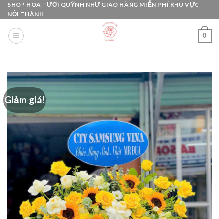
Skip
SHOP HOA TƯƠI QUỲNH NHƯ GIAO HÀNG MIỄN PHÍ KHU VỰC
NỘI THÀNH
to
content
0
Giảm giá!