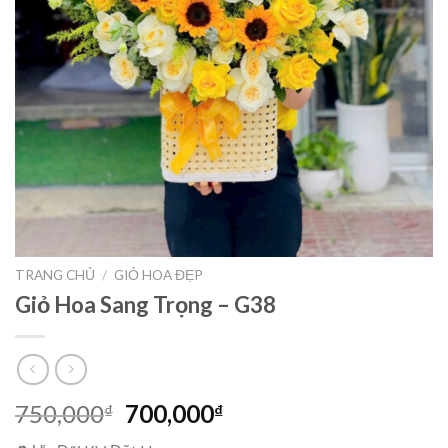
TRANG CHỦ
/
GIỎ HOA ĐẸP
Giỏ Hoa Sang Trọng – G38
Giá
Giá
750,000
700,000
₫
₫
gốc
hiện