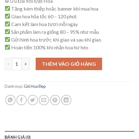
♻ Ưu Đãi Khi Đặt Hoa
là:
tại
Tặng kèm thiệp hoặc banner khi mua hoa
750,000₫.
là:
Giao hoa hỏa tốc 60 – 120 phút
700,000₫.
Cam kết làm hoa tươi mỗi ngày
Sản phẩm làm ra giống 80 – 95% như mẫu
Gửi hình hoa trước khi giao và sau khi giao
Hoàn tiền 100% khi nhận hoa hư héo
Giỏ Hoa Sang Trọng – G38 số lượng
THÊM VÀO GIỎ HÀNG
Danh mục:
Giỏ Hoa Đẹp
ĐÁNH GIÁ (0)