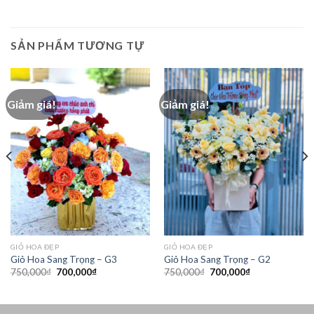
SẢN PHẨM TƯƠNG TỰ
Giảm giá!
Giảm giá!
GIỎ HOA ĐẸP
GIỎ HOA ĐẸP
Giỏ Hoa Sang Trọng – G3
Giỏ Hoa Sang Trọng – G2
Giá
Giá
Giá
Giá
750,000
₫
700,000
₫
750,000
₫
700,000
₫
gốc
hiện
gốc
hiện
là:
tại
là:
tại
750,000₫.
là:
750,000₫.
là:
700,000₫.
700,000₫.