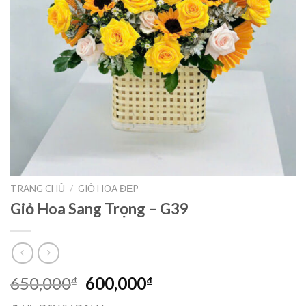
TRANG CHỦ
/
GIỎ HOA ĐẸP
Giỏ Hoa Sang Trọng – G39
Giá
Giá
650,000
600,000
₫
₫
gốc
hiện