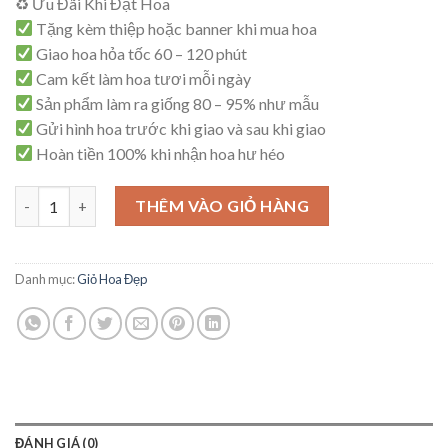
♻ Ưu Đãi Khi Đặt Hoa
là:
tại
Tặng kèm thiệp hoặc banner khi mua hoa
650,000₫.
là:
Giao hoa hỏa tốc 60 – 120 phút
600,000₫.
Cam kết làm hoa tươi mỗi ngày
Sản phẩm làm ra giống 80 – 95% như mẫu
Gửi hình hoa trước khi giao và sau khi giao
Hoàn tiền 100% khi nhận hoa hư héo
Giỏ Hoa Sang Trọng – G39 số lượng
THÊM VÀO GIỎ HÀNG
Danh mục:
Giỏ Hoa Đẹp
ĐÁNH GIÁ (0)