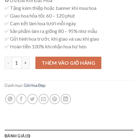
♻ Ưu Đãi Khi Đặt Hoa
là:
tại
✅ Tặng kèm thiệp hoặc banner khi mua hoa
1,200,000₫.
là:
✅ Giao hoa hỏa tốc 60 – 120 phút
1,100,000₫.
✅ Cam kết làm hoa tươi mỗi ngày
✅ Sản phẩm làm ra giống 80 – 95% như mẫu
✅ Gửi hình hoa trước khi giao và sau khi giao
✅ Hoàn tiền 100% khi nhận hoa hư héo
Giỏ Hoa Sang Trọng – G58 số lượng
THÊM VÀO GIỎ HÀNG
Danh mục:
Giỏ Hoa Đẹp
ĐÁNH GIÁ (0)