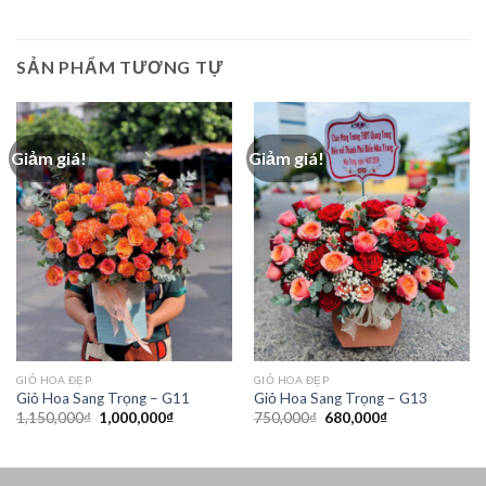
SẢN PHẨM TƯƠNG TỰ
Giảm giá!
Giảm giá!
GIỎ HOA ĐẸP
GIỎ HOA ĐẸP
Giỏ Hoa Sang Trọng – G11
Giỏ Hoa Sang Trọng – G13
Giá
Giá
Giá
Giá
1,150,000
₫
1,000,000
₫
750,000
₫
680,000
₫
gốc
hiện
gốc
hiện
là:
tại
là:
tại
1,150,000₫.
là:
750,000₫.
là:
1,000,000₫.
680,000₫.