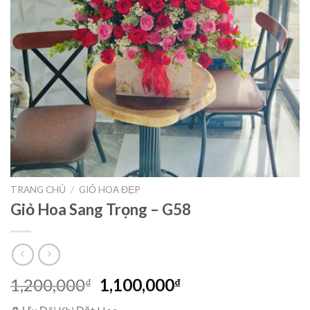
TRANG CHỦ
/
GIỎ HOA ĐẸP
Giỏ Hoa Sang Trọng – G58
Giá
Giá
1,200,000
1,100,000
₫
₫
gốc
hiện