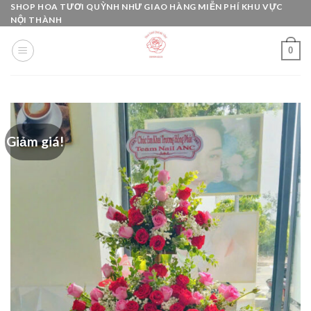
Skip
SHOP HOA TƯƠI QUỲNH NHƯ GIAO HÀNG MIỄN PHÍ KHU VỰC
NỘI THÀNH
to
content
0
Giảm giá!