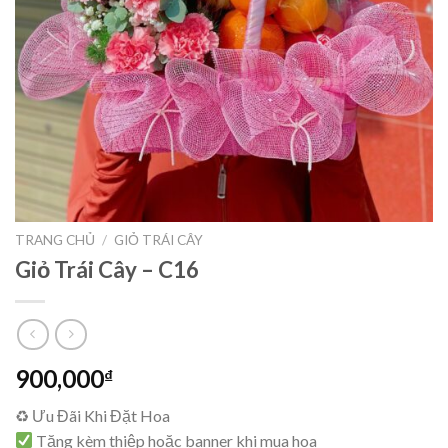
TRANG CHỦ
/
GIỎ TRÁI CÂY
Giỏ Trái Cây – C16
900,000
₫
♻ Ưu Đãi Khi Đặt Hoa
Tặng kèm thiệp hoặc banner khi mua hoa