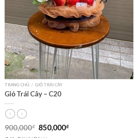
TRANG CHỦ
/
GIỎ TRÁI CÂY
Giỏ Trái Cây – C20
Giá
Giá
900,000
850,000
₫
₫
gốc
hiện