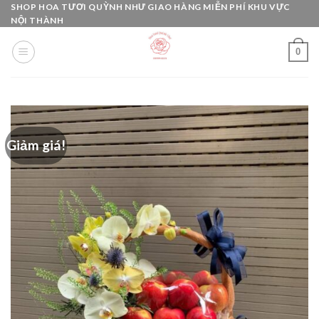
Skip
SHOP HOA TƯƠI QUỲNH NHƯ GIAO HÀNG MIỄN PHÍ KHU VỰC
NỘI THÀNH
to
content
0
Giảm giá!