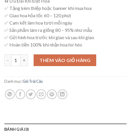
♻ Ưu Đãi Khi Đặt Hoa
là:
tại
✅ Tặng kèm thiệp hoặc banner khi mua hoa
900,000₫.
là:
✅ Giao hoa hỏa tốc 60 – 120 phút
850,000₫.
✅ Cam kết làm hoa tươi mỗi ngày
✅ Sản phẩm làm ra giống 80 – 95% như mẫu
✅ Gửi hình hoa trước khi giao và sau khi giao
✅ Hoàn tiền 100% khi nhận hoa hư héo
Giỏ Trái Cây – C20 số lượng
THÊM VÀO GIỎ HÀNG
Danh mục:
Giỏ Trái Cây
ĐÁNH GIÁ (0)