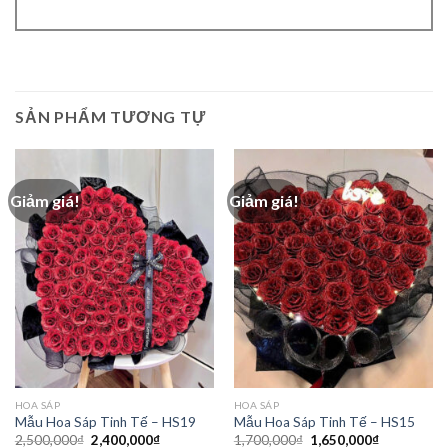
SẢN PHẨM TƯƠNG TỰ
Giảm giá!
Giảm giá!
HOA SÁP
HOA SÁP
Mẫu Hoa Sáp Tinh Tế – HS19
Mẫu Hoa Sáp Tinh Tế – HS15
Giá
Giá
Giá
Giá
2,500,000
₫
2,400,000
₫
1,700,000
₫
1,650,000
₫