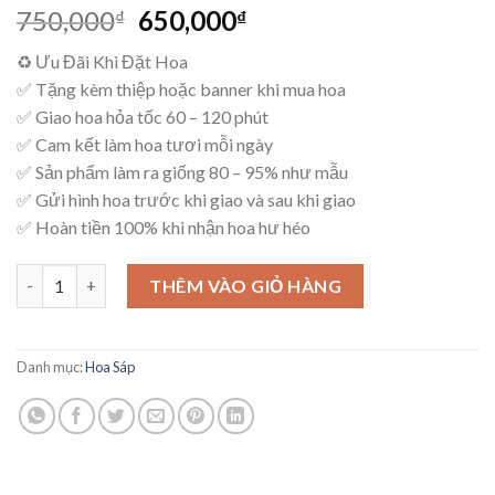
Giá
Giá
750,000
650,000
₫
₫
gốc
hiện
♻ Ưu Đãi Khi Đặt Hoa
là:
tại
✅ Tặng kèm thiệp hoặc banner khi mua hoa
750,000₫.
là:
✅ Giao hoa hỏa tốc 60 – 120 phút
650,000₫.
✅ Cam kết làm hoa tươi mỗi ngày
✅ Sản phẩm làm ra giống 80 – 95% như mẫu
✅ Gửi hình hoa trước khi giao và sau khi giao
✅ Hoàn tiền 100% khi nhận hoa hư héo
Mẫu Hoa Sáp Tinh Tế - HS05 số lượng
THÊM VÀO GIỎ HÀNG
Danh mục:
Hoa Sáp