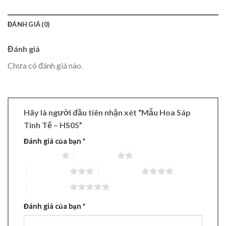
ĐÁNH GIÁ (0)
Đánh giá
Chưa có đánh giá nào.
Hãy là người đầu tiên nhận xét “Mẫu Hoa Sáp
Tinh Tế – HS05”
Đánh giá của bạn
*
1 trên 5 sao
2 trên 5 sao
3 trên 5 sao
4 trên 5 sao
5 trên 5 sao
Đánh giá của bạn
*