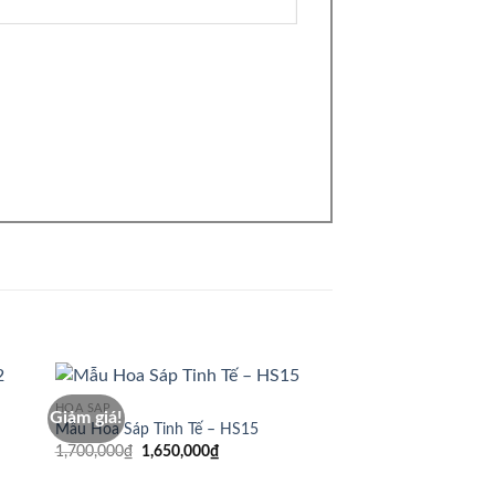
HOA SÁP
Giảm giá!
Giảm giá!
Mẫu Hoa Sáp Tinh Tế – HS15
Giá
Giá
1,700,000
₫
1,650,000
₫
gốc
hiện
là:
tại