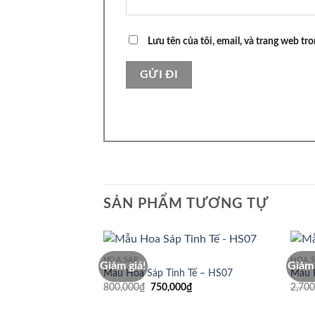
Lưu tên của tôi, email, và trang web tro
SẢN PHẨM TƯƠNG TỰ
HOA SÁP
HOA 
Giảm giá!
Giảm 
Mẫu Hoa Sáp Tinh Tế – HS07
Mẫu 
Giá
Giá
800,000
₫
750,000
₫
2,700
gốc
hiện
là:
tại