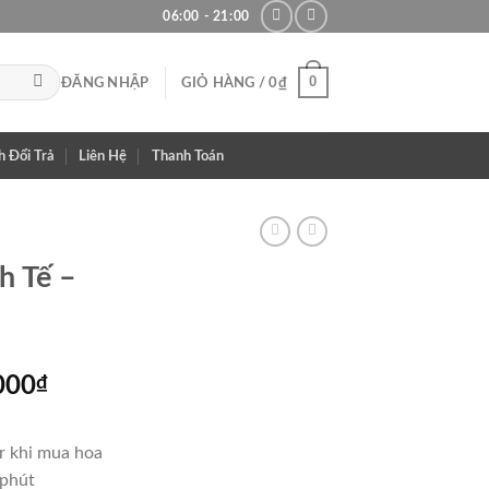
06:00 - 21:00
0
ĐĂNG NHẬP
GIỎ HÀNG /
0
₫
h Đổi Trả
Liên Hệ
Thanh Toán
h Tế –
Giá
000
₫
hiện
tại
r khi mua hoa
000₫.
là:
 phút