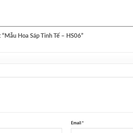
ét “Mẫu Hoa Sáp Tinh Tế – HS06”
Email
*