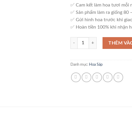
✅ Cam kết làm hoa tươi mỗi 
✅ Sản phẩm làm ra giống 80
✅ Gửi hình hoa trước khi giao
✅ Hoàn tiền 100% khi nhận h
Mẫu Hoa Sáp Tinh Tế - HS06 số l
THÊM VÀ
Danh mục:
Hoa Sáp