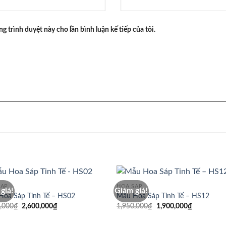
ng trình duyệt này cho lần bình luận kế tiếp của tôi.
SÁP
HOA SÁP
giá!
Giảm giá!
Hoa Sáp Tinh Tế – HS02
Mẫu Hoa Sáp Tinh Tế – HS12
Giá
Giá
Giá
Giá
,000
₫
2,600,000
₫
1,950,000
₫
1,900,000
₫
gốc
hiện
gốc
hiện
là:
tại
là:
tại