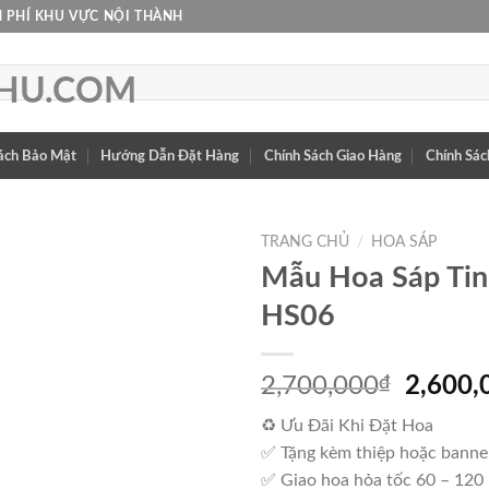
 PHÍ KHU VỰC NỘI THÀNH
ách Bảo Mật
Hướng Dẫn Đặt Hàng
Chính Sách Giao Hàng
Chính Sác
TRANG CHỦ
/
HOA SÁP
Mẫu Hoa Sáp Tin
HS06
Giá
2,700,000
₫
2,600,
gốc
♻ Ưu Đãi Khi Đặt Hoa
là:
✅ Tặng kèm thiệp hoặc banne
2,700,
✅ Giao hoa hỏa tốc 60 – 120