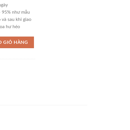
2,600,000₫.
ngày
 – 95% như mẫu
 và sau khi giao
oa hư héo
ượng
O GIỎ HÀNG