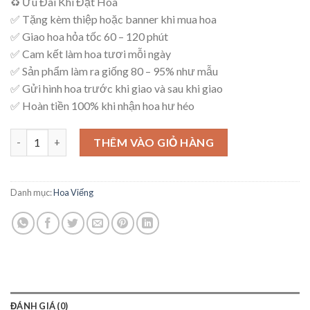
♻ Ưu Đãi Khi Đặt Hoa
là:
tại
✅ Tặng kèm thiệp hoặc banner khi mua hoa
750,000₫.
là:
✅ Giao hoa hỏa tốc 60 – 120 phút
700,000₫.
✅ Cam kết làm hoa tươi mỗi ngày
✅ Sản phẩm làm ra giống 80 – 95% như mẫu
✅ Gửi hình hoa trước khi giao và sau khi giao
✅ Hoàn tiền 100% khi nhận hoa hư héo
Mẫu Hoa Viếng – V61 số lượng
THÊM VÀO GIỎ HÀNG
Danh mục:
Hoa Viếng
ĐÁNH GIÁ (0)