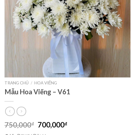
TRANG CHỦ
/
HOA VIẾNG
Mẫu Hoa Viếng – V61
Giá
Giá
750,000
700,000
₫
₫
gốc
hiện