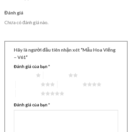
Đánh giá
Chưa có đánh giá nào.
Hãy là người đầu tiên nhận xét “Mẫu Hoa Viếng
– V61”
Đánh giá của bạn
*
1 trên 5 sao
2 trên 5 sao
3 trên 5 sao
4 trên 5 sao
5 trên 5 sao
Đánh giá của bạn
*