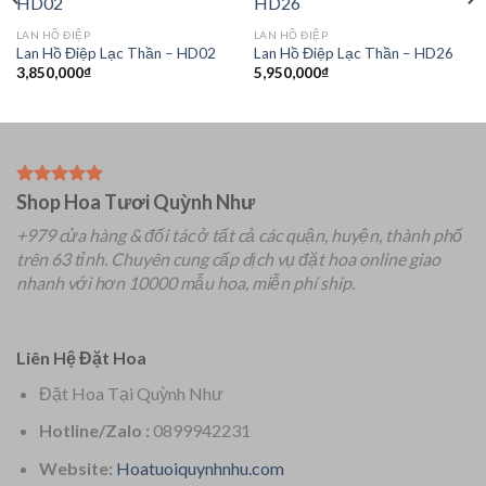
LAN HỒ ĐIỆP
LAN HỒ ĐIỆP
Lan Hồ Điệp Lạc Thần – HD02
Lan Hồ Điệp Lạc Thần – HD26
3,850,000
₫
5,950,000
₫
Shop Hoa Tươi Quỳnh Như
+979 cửa hàng & đối tác ở tất cả các quận, huyện, thành phố
trên 63 tỉnh.
Chuyên
cung cấp dịch vụ đặt hoa online giao
nhanh với hơn 10000 mẫu hoa, miễn phí ship.
Liên Hệ Đặt Hoa
Đặt Hoa Tại Quỳnh Như
Hotline/Zalo :
0899942231
Website:
Hoatuoiquynhnhu.com