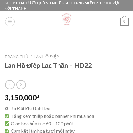
Skip
SHOP HOA TƯƠI QUỲNH NHƯ GIAO HÀNG MIỄN PHÍ KHU VỰC
NỘI THÀNH
to
content
0
TRANG CHỦ
/
LAN HỒ ĐIỆP
Lan Hồ Điệp Lạc Thần – HD22
3,150,000
₫
♻ Ưu Đãi Khi Đặt Hoa
Tặng kèm thiệp hoặc banner khi mua hoa
Giao hoa hỏa tốc 60 – 120 phút
Cam kết làm hoa tươi mỗi ngày