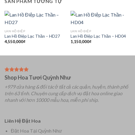
SẢN PHẨM TƯƠNG TỰ
LAN HỒ ĐIỆP
LAN HỒ ĐIỆP
Lan Hồ Điệp Lạc Thần – HD27
Lan Hồ Điệp Lạc Thần – HD04
4,550,000
₫
1,150,000
₫
Shop Hoa Tươi Quỳnh Như
+979 cửa hàng & đối tác ở tất cả các quận, huyện, thành phố
trên 63 tỉnh.
Chuyên
cung cấp dịch vụ đặt hoa online giao
nhanh với hơn 10000 mẫu hoa, miễn phí ship.
Liên Hệ Đặt Hoa
Đặt Hoa Tại Quỳnh Như