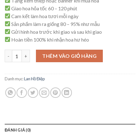
Tặng kèm thiệp hoặc banner khi mua hoa
Giao hoa hỏa tốc 60 – 120 phút
Cam kết làm hoa tươi mỗi ngày
Sản phẩm làm ra giống 80 – 95% như mẫu
Gửi hình hoa trước khi giao và sau khi giao
Hoàn tiền 100% khi nhận hoa hư héo
Lan Hồ Điệp Lạc Thần – HD31 số lượng
THÊM VÀO GIỎ HÀNG
Danh mục:
Lan Hồ Điệp
ĐÁNH GIÁ (0)