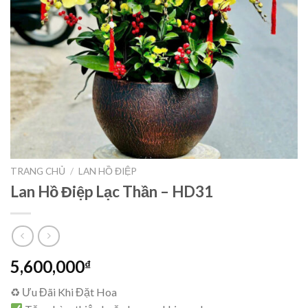
TRANG CHỦ
/
LAN HỒ ĐIỆP
Lan Hồ Điệp Lạc Thần – HD31
5,600,000
₫
♻ Ưu Đãi Khi Đặt Hoa