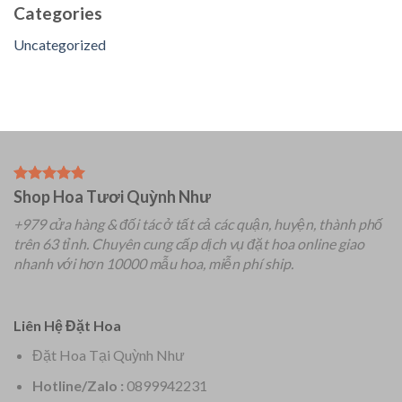
Categories
Uncategorized
Shop Hoa Tươi Quỳnh Như
+979 cửa hàng & đối tác ở tất cả các quận, huyện, thành phố
trên 63 tỉnh.
Chuyên
cung cấp dịch vụ đặt hoa online giao
nhanh với hơn 10000 mẫu hoa, miễn phí ship.
Liên Hệ Đặt Hoa
Đặt Hoa Tại Quỳnh Như
Hotline/Zalo :
0899942231