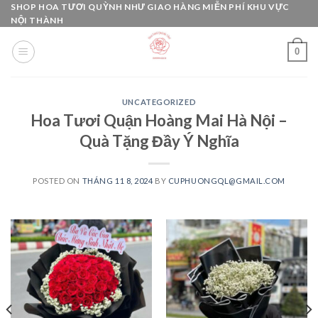
Skip
SHOP HOA TƯƠI QUỲNH NHƯ GIAO HÀNG MIỄN PHÍ KHU VỰC
NỘI THÀNH
to
content
0
UNCATEGORIZED
Hoa Tươi Quận Hoàng Mai Hà Nội –
Quà Tặng Đầy Ý Nghĩa
POSTED ON
THÁNG 11 8, 2024
BY
CUPHUONGQL@GMAIL.COM