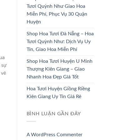
HOA KHAI
Tươi Quỳnh Như Giao Hoa
HOA CÔ DÂU
TRƯƠNG
Miễn Phí, Phục Vụ 30 Quận
33 SẢN PHẨM
67 SẢN PHẨM
Huyện
Shop Hoa Tươi Đà Nẵng – Hoa
Tươi Quỳnh Như: Dịch Vụ Uy
Tín, Giao Hoa Miễn Phí
qua
Shop Hoa Tươi Huyện U Minh
 sự
Thượng Kiên Giang – Giao
 vẻ
Nhanh Hoa Đẹp Giá Tốt
Hoa Tươi Huyện Giồng Riềng
Kiên Giang Uy Tín Giá Rẻ
BÌNH LUẬN GẦN ĐÂY
A WordPress Commenter