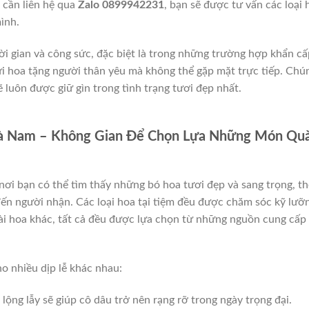
 cần liên hệ qua
Zalo 0899942231
, bạn sẽ được tư vấn các loại 
ình.
hời gian và công sức, đặc biệt là trong những trường hợp khẩn cấ
i hoa tặng người thân yêu mà không thể gặp mặt trực tiếp. Chú
 luôn được giữ gìn trong tình trạng tươi đẹp nhất.
Hà Nam – Không Gian Để Chọn Lựa Những Món Qu
nơi bạn có thể tìm thấy những bó hoa tươi đẹp và sang trọng, th
ến người nhận. Các loại hoa tại tiệm đều được chăm sóc kỹ lưỡ
oài hoa khác, tất cả đều được lựa chọn từ những nguồn cung cấp
o nhiều dịp lễ khác nhau:
 lộng lẫy sẽ giúp cô dâu trở nên rạng rỡ trong ngày trọng đại.