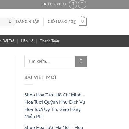
06:00 - 21:00
0
ĐĂNG NHẬP
GIỎ HÀNG /
0
₫
h Đổi Trả
Liên Hệ
Thanh Toán
BÀI VIẾT MỚI
Shop Hoa Tươi Hồ Chí Minh –
Hoa Tươi Quỳnh Như Dịch Vụ
Hoa Tươi Uy Tín, Giao Hàng
Miễn Phí
Shop Hoa Tươi Hà Nội – Hoa