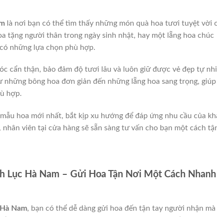
am
là nơi bạn có thể tìm thấy những món quà hoa tươi tuyệt vời 
a tặng người thân trong ngày sinh nhật, hay một lẵng hoa chúc
 có những lựa chọn phù hợp.
óc cẩn thận, bảo đảm độ tươi lâu và luôn giữ được vẻ đẹp tự nhi
từ những bông hoa đơn giản đến những lẵng hoa sang trọng, giúp
ù hợp.
c mẫu hoa mới nhất, bắt kịp xu hướng để đáp ứng nhu cầu của k
, nhân viên tại cửa hàng sẽ sẵn sàng tư vấn cho bạn một cách tậ
nh Lục Hà Nam – Gửi Hoa Tận Nơi Một Cách Nhanh
c Hà Nam
, bạn có thể dễ dàng gửi hoa đến tận tay người nhận mà