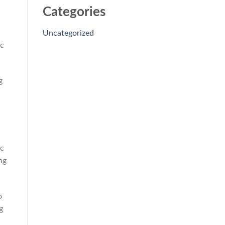
Categories
Uncategorized
úc
g
ác
ng
o
g