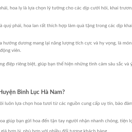
hái, hoa ly là lựa chọn lý tưởng cho các dịp cưới hỏi, khai trươn
à quý phái, hoa lan rất thích hợp làm quà tặng trong các dịp kha
hoa hướng dương mang lại năng lượng tích cực và hy vọng, là món
động viên.
 điệp riêng biệt, giúp bạn thể hiện những tình cảm sâu sắc và 
 Huyện Bình Lục Hà Nam?
ôi luôn lựa chọn hoa tươi từ các nguồn cung cấp uy tín, bảo đả
hoa giúp bạn gửi hoa đến tận tay người nhận nhanh chóng, tiện lợ
 giá hợp lý, phù hợp với nhiều đối tượng khách hàng.