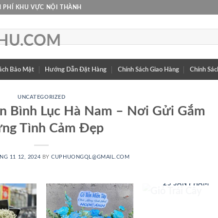
 PHÍ KHU VỰC NỘI THÀNH
ách Bảo Mật
Hướng Dẫn Đặt Hàng
Chính Sách Giao Hàng
Chính Sác
UNCATEGORIZED
n Bình Lục Hà Nam – Nơi Gửi Gắm
ng Tình Cảm Đẹp
NG 11 12, 2024
BY
CUPHUONGQL@GMAIL.COM
GIỎ TRÁI CÂY
25 SẢN PHẨM