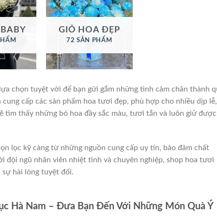
 BABY
GIỎ HOA ĐẸP
PHẨM
72 SẢN PHẨM
 lựa chọn tuyệt vời để bạn gửi gắm những tình cảm chân thành 
cung cấp các sản phẩm hoa tươi đẹp, phù hợp cho nhiều dịp lễ,
 sẽ tìm thấy những bó hoa đầy sắc màu, tươi tắn và luôn giữ được
ọn lọc kỹ càng từ những nguồn cung cấp uy tín, bảo đảm chất
với đội ngũ nhân viên nhiệt tình và chuyên nghiệp, shop hoa tươi
ự hài lòng tuyệt đối.
Lục Hà Nam – Đưa Bạn Đến Với Những Món Quà Ý