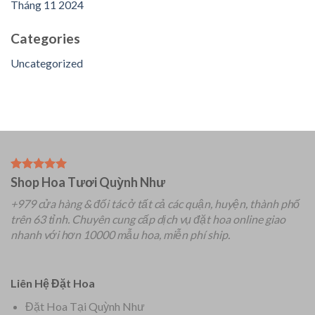
Tháng 11 2024
Categories
Uncategorized
Shop Hoa Tươi Quỳnh Như
+979 cửa hàng & đối tác ở tất cả các quận, huyện, thành phố
trên 63 tỉnh.
Chuyên
cung cấp dịch vụ đặt hoa online giao
nhanh với hơn 10000 mẫu hoa, miễn phí ship.
Liên Hệ Đặt Hoa
Đặt Hoa Tại Quỳnh Như