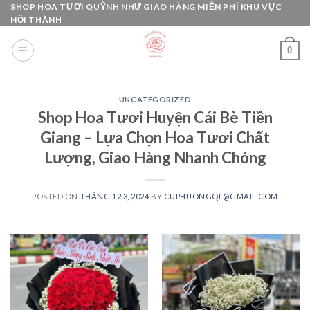
Skip
SHOP HOA TƯƠI QUỲNH NHƯ GIAO HÀNG MIỄN PHÍ KHU VỰC
NỘI THÀNH
to
content
0
UNCATEGORIZED
Shop Hoa Tươi Huyện Cái Bè Tiền
Giang – Lựa Chọn Hoa Tươi Chất
Lượng, Giao Hàng Nhanh Chóng
POSTED ON
THÁNG 12 3, 2024
BY
CUPHUONGQL@GMAIL.COM