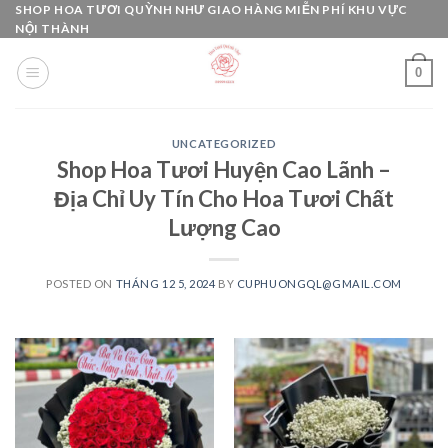
Skip
SHOP HOA TƯƠI QUỲNH NHƯ GIAO HÀNG MIỄN PHÍ KHU VỰC
NỘI THÀNH
to
content
0
UNCATEGORIZED
Shop Hoa Tươi Huyện Cao Lãnh –
Địa Chỉ Uy Tín Cho Hoa Tươi Chất
Lượng Cao
POSTED ON
THÁNG 12 5, 2024
BY
CUPHUONGQL@GMAIL.COM