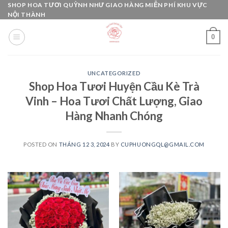
Skip
SHOP HOA TƯƠI QUỲNH NHƯ GIAO HÀNG MIỄN PHÍ KHU VỰC
NỘI THÀNH
to
content
0
UNCATEGORIZED
Shop Hoa Tươi Huyện Cầu Kè Trà
Vinh – Hoa Tươi Chất Lượng, Giao
Hàng Nhanh Chóng
POSTED ON
THÁNG 12 3, 2024
BY
CUPHUONGQL@GMAIL.COM