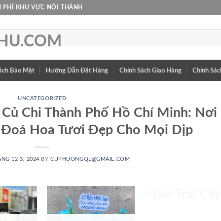
 PHÍ KHU VỰC NỘI THÀNH
ách Bảo Mật
Hướng Dẫn Đặt Hàng
Chính Sách Giao Hàng
Chính Sác
UNCATEGORIZED
Củ Chi Thành Phố Hồ Chí Minh: Nơi
Đoá Hoa Tươi Đẹp Cho Mọi Dịp
GIỎ TRÁI
NG 12 3, 2024
BY
CUPHUONGQL@GMAIL.COM
CÂY
25 SẢN PHẨM