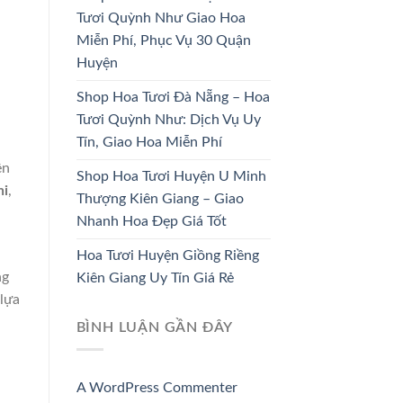
DÂU
TRƯƠNG
Tươi Quỳnh Như Giao Hoa
Miễn Phí, Phục Vụ 30 Quận
33 SẢN PHẨM
67 SẢN PHẨM
Huyện
Shop Hoa Tươi Đà Nẵng – Hoa
Tươi Quỳnh Như: Dịch Vụ Uy
Tín, Giao Hoa Miễn Phí
ên
Shop Hoa Tươi Huyện U Minh
hi
,
Thượng Kiên Giang – Giao
Nhanh Hoa Đẹp Giá Tốt
Hoa Tươi Huyện Giồng Riềng
ng
Kiên Giang Uy Tín Giá Rẻ
 lựa
BÌNH LUẬN GẦN ĐÂY
A WordPress Commenter