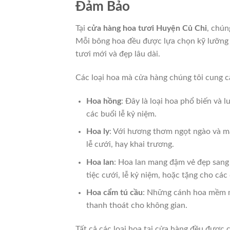
Đảm Bảo
Tại
cửa hàng hoa tươi Huyện Củ Chi
, chún
Mỗi bông hoa đều được lựa chọn kỹ lưỡng 
tươi mới và đẹp lâu dài.
Các loại hoa mà cửa hàng chúng tôi cung 
Hoa hồng
: Đây là loại hoa phổ biến và 
các buổi lễ kỷ niệm.
Hoa ly
: Với hương thơm ngọt ngào và màu
lễ cưới, hay khai trương.
Hoa lan
: Hoa lan mang đậm vẻ đẹp sang 
tiệc cưới, lễ kỷ niệm, hoặc tặng cho các
Hoa cẩm tú cầu
: Những cánh hoa mềm mạ
thanh thoát cho không gian.
Tất cả các loại hoa tại cửa hàng đều được