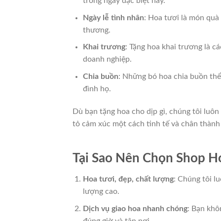
trong ngày đặc biệt này.
Ngày lễ tình nhân
: Hoa tươi là món quà 
thương.
Khai trương
: Tặng hoa khai trương là 
doanh nghiệp.
Chia buồn
: Những bó hoa chia buồn thể
đình họ.
Dù bạn tặng hoa cho dịp gì, chúng tôi luôn
tỏ cảm xúc một cách tinh tế và chân thành
Tại Sao Nên Chọn Shop H
Hoa tươi, đẹp, chất lượng
: Chúng tôi l
lượng cao.
Dịch vụ giao hoa nhanh chóng
: Bạn khô
đúng giờ và tận nơi.