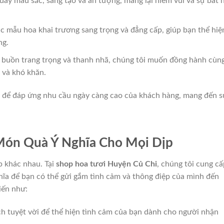
đầy màu sắc, sáng tạo và ấn tượng, mang lại niềm vui và sự bất 
ác mẫu hoa khai trương sang trọng và đẳng cấp, giúp bạn thể hiệ
ng.
 buồn trang trọng và thanh nhã, chúng tôi muốn đồng hành cùn
 và khó khăn.
 để đáp ứng nhu cầu ngày càng cao của khách hàng, mang đến s
Món Quà Ý Nghĩa Cho Mọi Dịp
p khác nhau. Tại
shop hoa tươi Huyện Củ Chi
, chúng tôi cung cấ
ĩa để bạn có thể gửi gắm tình cảm và thông điệp của mình đến
iến như:
ách tuyệt vời để thể hiện tình cảm của bạn dành cho người nhận