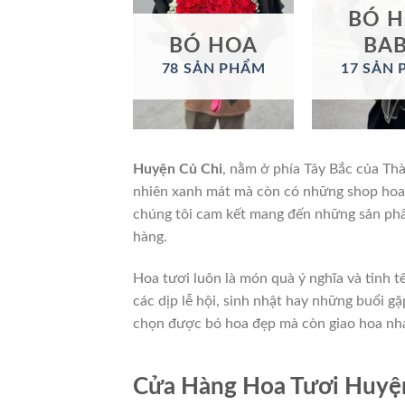
BÓ 
BÓ HOA
BA
78 SẢN PHẨM
17 SẢN
Huyện Củ Chi
, nằm ở phía Tây Bắc của Thà
nhiên xanh mát mà còn có những shop hoa t
chúng tôi cam kết mang đến những sản phẩ
hàng.
Hoa tươi luôn là món quà ý nghĩa và tinh t
các dịp lễ hội, sinh nhật hay những buổi g
chọn được bó hoa đẹp mà còn giao hoa nha
Cửa Hàng Hoa Tươi Huyện