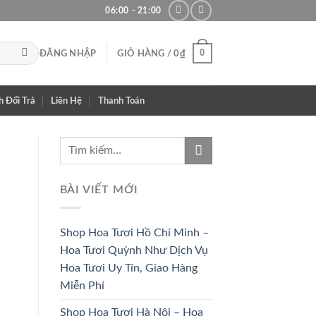
06:00 - 21:00
0
ĐĂNG NHẬP
GIỎ HÀNG /
0
₫
h Đổi Trả
Liên Hệ
Thanh Toán
BÀI VIẾT MỚI
Shop Hoa Tươi Hồ Chí Minh –
Hoa Tươi Quỳnh Như Dịch Vụ
Hoa Tươi Uy Tín, Giao Hàng
Miễn Phí
HOA CÔ
HOA KHAI
Shop Hoa Tươi Hà Nội – Hoa