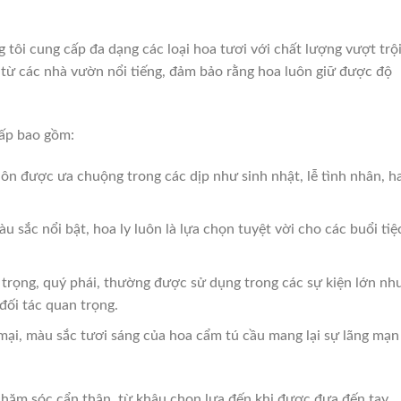
g tôi cung cấp đa dạng các loại hoa tươi với chất lượng vượt trội
từ các nhà vườn nổi tiếng, đảm bảo rằng hoa luôn giữ được độ
cấp bao gồm:
luôn được ưa chuộng trong các dịp như sinh nhật, lễ tình nhân, h
 sắc nổi bật, hoa ly luôn là lựa chọn tuyệt vời cho các buổi tiệ
trọng, quý phái, thường được sử dụng trong các sự kiện lớn nh
 đối tác quan trọng.
i, màu sắc tươi sáng của hoa cẩm tú cầu mang lại sự lãng mạn
 chăm sóc cẩn thận, từ khâu chọn lựa đến khi được đưa đến tay