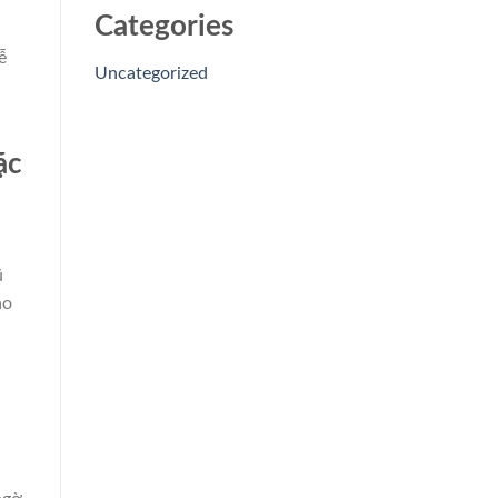
Categories
ễ
Uncategorized
ặc
ũ
ho