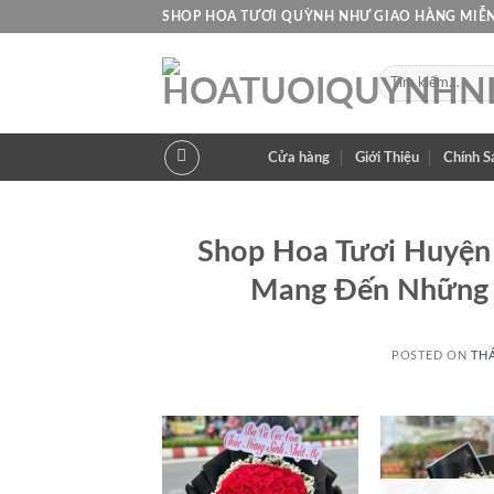
Skip
SHOP HOA TƯƠI QUỲNH NHƯ GIAO HÀNG MIỄN
to
content
Tìm
kiếm:
Cửa hàng
Giới Thiệu
Chính S
Shop Hoa Tươi Huyện 
Mang Đến Những 
POSTED ON
THÁ