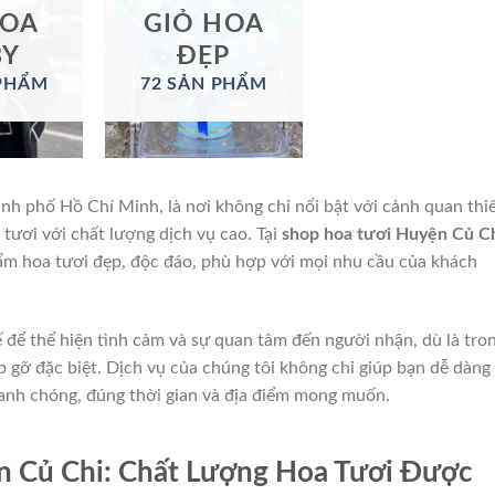
HOA
GIỎ HOA
BY
ĐẸP
 PHẨM
72 SẢN PHẨM
nh phố Hồ Chí Minh, là nơi không chỉ nổi bật với cảnh quan thi
ươi với chất lượng dịch vụ cao. Tại
shop hoa tươi Huyện Củ C
m hoa tươi đẹp, độc đáo, phù hợp với mọi nhu cầu của khách
ế để thể hiện tình cảm và sự quan tâm đến người nhận, dù là tro
ặp gỡ đặc biệt. Dịch vụ của chúng tôi không chỉ giúp bạn dễ dàng
nh chóng, đúng thời gian và địa điểm mong muốn.
 Củ Chi: Chất Lượng Hoa Tươi Được