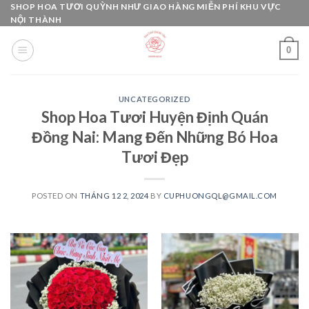
Skip
SHOP HOA TƯƠI QUỲNH NHƯ GIAO HÀNG MIỄN PHÍ KHU VỰC
NỘI THÀNH
to
content
0
UNCATEGORIZED
Shop Hoa Tươi Huyện Định Quán
Đồng Nai: Mang Đến Những Bó Hoa
Tươi Đẹp
POSTED ON
THÁNG 12 2, 2024
BY
CUPHUONGQL@GMAIL.COM