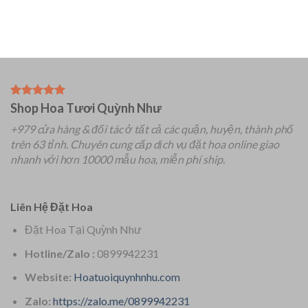
Shop Hoa Tươi Quỳnh Như
+979 cửa hàng & đối tác ở tất cả các quận, huyện, thành phố
trên 63 tỉnh.
Chuyên
cung cấp dịch vụ đặt hoa online giao
nhanh với hơn 10000 mẫu hoa, miễn phí ship.
Liên Hệ Đặt Hoa
Đặt Hoa Tại Quỳnh Như
Hotline/Zalo :
0899942231
Website:
Hoatuoiquynhnhu.com
Zalo:
https://zalo.me/0899942231