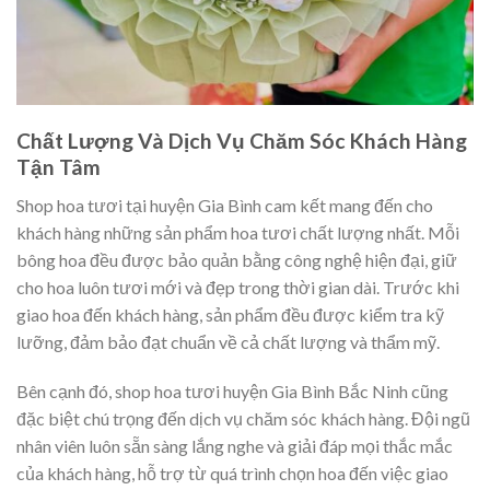
Chất Lượng Và Dịch Vụ Chăm Sóc Khách Hàng
Tận Tâm
Shop hoa tươi tại huyện Gia Bình cam kết mang đến cho
khách hàng những sản phẩm hoa tươi chất lượng nhất. Mỗi
bông hoa đều được bảo quản bằng công nghệ hiện đại, giữ
cho hoa luôn tươi mới và đẹp trong thời gian dài. Trước khi
giao hoa đến khách hàng, sản phẩm đều được kiểm tra kỹ
lưỡng, đảm bảo đạt chuẩn về cả chất lượng và thẩm mỹ.
Bên cạnh đó, shop hoa tươi huyện Gia Bình Bắc Ninh cũng
đặc biệt chú trọng đến dịch vụ chăm sóc khách hàng. Đội ngũ
nhân viên luôn sẵn sàng lắng nghe và giải đáp mọi thắc mắc
của khách hàng, hỗ trợ từ quá trình chọn hoa đến việc giao