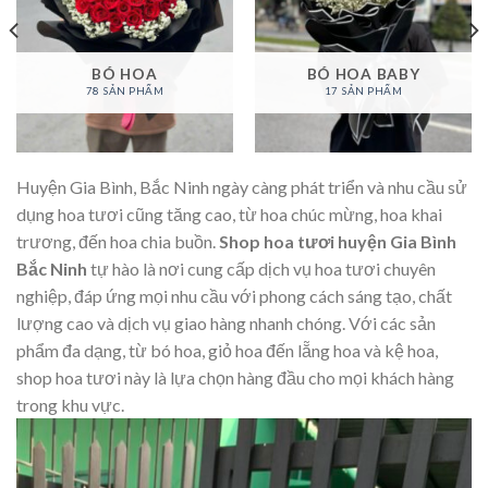
BÓ HOA
BÓ HOA BABY
78 SẢN PHẨM
17 SẢN PHẨM
Huyện Gia Bình, Bắc Ninh ngày càng phát triển và nhu cầu sử
dụng hoa tươi cũng tăng cao, từ hoa chúc mừng, hoa khai
trương, đến hoa chia buồn.
Shop hoa tươi huyện Gia Bình
Bắc Ninh
tự hào là nơi cung cấp dịch vụ hoa tươi chuyên
nghiệp, đáp ứng mọi nhu cầu với phong cách sáng tạo, chất
lượng cao và dịch vụ giao hàng nhanh chóng. Với các sản
phẩm đa dạng, từ bó hoa, giỏ hoa đến lẵng hoa và kệ hoa,
shop hoa tươi này là lựa chọn hàng đầu cho mọi khách hàng
trong khu vực.