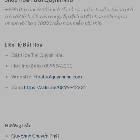
+979 cửa hàng & đối tác ở tất cả các quận, huyện, thành phố
trên 63 tỉnh.
Chuyên
cung cấp dịch vụ đặt hoa online giao
nhanh với hơn 10000 mẫu hoa, miễn phí ship.
Liên Hệ Đặt Hoa
Đặt Hoa Tại Quỳnh Như
Hotline/Zalo :
0899942231
Website:
Hoatuoiquynhnhu.com
Zalo:
https://zalo.me/0899942231
Hướng Dẫn
Quy Định Chuyển Phát