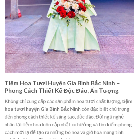
Tiệm Hoa Tươi Huyện Gia Bình Bắc Ninh –
Phong Cách Thiết Kế Độc Đáo, Ấn Tượng
Không chỉ cung cấp các sản phẩm hoa tươi chất lượng,
tiệm
hoa tươi huyện Gia Bình Bắc Ninh
còn đặc biệt chú trọng
đến phong cách thiết kế sáng tạo, độc đáo. Đội ngũ nghệ
nhân tại tiệm hoa luôn cập nhật xu hướng và tìm kiếm phong
cách mới lạ để tạo ra những bó hoa và giỏ hoa mang tính