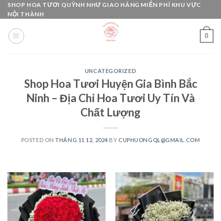
Skip
SHOP HOA TƯƠI QUỲNH NHƯ GIAO HÀNG MIỄN PHÍ KHU VỰC
NỘI THÀNH
to
content
0
UNCATEGORIZED
Shop Hoa Tươi Huyện Gia Bình Bắc
Ninh – Địa Chỉ Hoa Tươi Uy Tín Và
Chất Lượng
POSTED ON
THÁNG 11 12, 2024
BY
CUPHUONGQL@GMAIL.COM