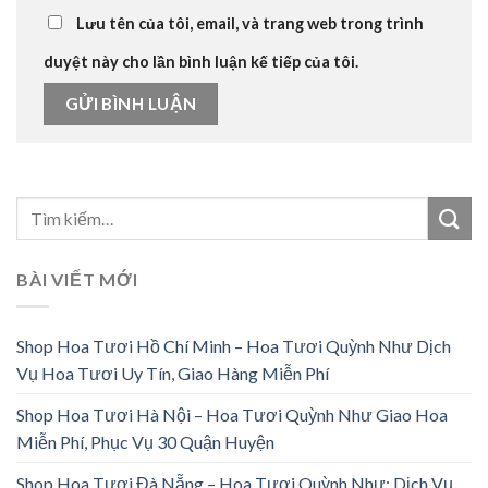
Lưu tên của tôi, email, và trang web trong trình
duyệt này cho lần bình luận kế tiếp của tôi.
BÀI VIẾT MỚI
Shop Hoa Tươi Hồ Chí Minh – Hoa Tươi Quỳnh Như Dịch
Vụ Hoa Tươi Uy Tín, Giao Hàng Miễn Phí
Shop Hoa Tươi Hà Nội – Hoa Tươi Quỳnh Như Giao Hoa
Miễn Phí, Phục Vụ 30 Quận Huyện
Shop Hoa Tươi Đà Nẵng – Hoa Tươi Quỳnh Như: Dịch Vụ