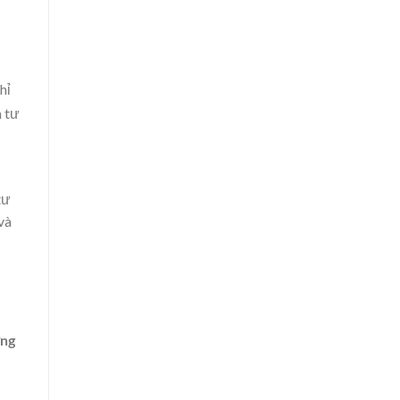
hỉ
à tư
tư
và
ơng