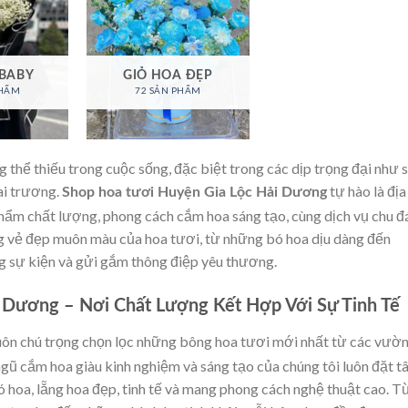
 BABY
GIỎ HOA ĐẸP
PHẨM
72 SẢN PHẨM
 thể thiếu trong cuộc sống, đặc biệt trong các dịp trọng đại như s
ai trương.
tự hào là địa
Shop hoa tươi Huyện Gia Lộc Hải Dương
phẩm chất lượng, phong cách cắm hoa sáng tạo, cùng dịch vụ chu đ
g vẻ đẹp muôn màu của hoa tươi, từ những bó hoa dịu dàng đến
g sự kiện và gửi gắm thông điệp yêu thương.
 Dương – Nơi Chất Lượng Kết Hợp Với Sự Tinh Tế
uôn chú trọng chọn lọc những bông hoa tươi mới nhất từ các vườ
ngũ cắm hoa giàu kinh nghiệm và sáng tạo của chúng tôi luôn đặt 
 hoa, lẵng hoa đẹp, tinh tế và mang phong cách nghệ thuật cao. T