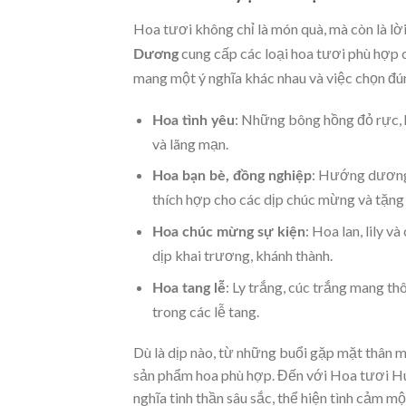
Hoa tươi không chỉ là món quà, mà còn là lờ
cung cấp các loại hoa tươi phù hợp c
Dương
mang một ý nghĩa khác nhau và việc chọn đún
: Những bông hồng đỏ rực, h
Hoa tình yêu
và lãng mạn.
: Hướng dương, 
Hoa bạn bè, đồng nghiệp
thích hợp cho các dịp chúc mừng và tặng
: Hoa lan, lily 
Hoa chúc mừng sự kiện
dịp khai trương, khánh thành.
: Ly trắng, cúc trắng mang t
Hoa tang lễ
trong các lễ tang.
Dù là dịp nào, từ những buổi gặp mặt thân mậ
sản phẩm hoa phù hợp. Đến với Hoa tươi Hu
nghĩa tinh thần sâu sắc, thể hiện tình cảm mộ