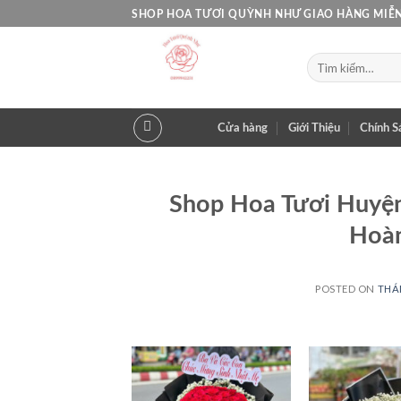
Skip
SHOP HOA TƯƠI QUỲNH NHƯ GIAO HÀNG MIỄN
to
content
Tìm
kiếm:
Cửa hàng
Giới Thiệu
Chính S
Shop Hoa Tươi Huyện
Hoàn
POSTED ON
THÁN