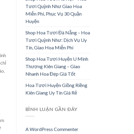
Tươi Quỳnh Như Giao Hoa
Miễn Phí, Phục Vụ 30 Quận
HOA CÔ DÂU
HOA KHAI TRƯƠNG
Huyện
33 SẢN PHẨM
67 SẢN PHẨM
Shop Hoa Tươi Đà Nẵng – Hoa
Tươi Quỳnh Như: Dịch Vụ Uy
Tín, Giao Hoa Miễn Phí
inh
Shop Hoa Tươi Huyện U Minh
 chỉ
Thượng Kiên Giang – Giao
áo.
Nhanh Hoa Đẹp Giá Tốt
Hoa Tươi Huyện Giồng Riềng
Kiên Giang Uy Tín Giá Rẻ
BÌNH LUẬN GẦN ĐÂY
n
tâm
ừ
A WordPress Commenter