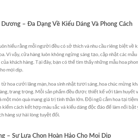
i Dương – Đa Dạng Về Kiểu Dáng Và Phong Cách
uôn hiểu rằng mỗi người đều có sở thích và nhu cầu riêng biệt về k
hoa. Vì vậy, cửa hàng luôn không ngừng sáng tạo, cập nhật các mẫu
u của khách hàng. Tại đây, bạn có thể tìm thấy những mẫu hoa pho
ho mọi dịp.
từ hoa cưới lãng mạn, hoa sinh nhật tươi sáng, hoa chúc mừng kh
àng, trang trọng. Mỗi sản phẩm đều được thiết kế với tâm huyết 
là một món quà mang giá trị tinh thần lớn. Đội ngũ cắm hoa tại tiệm
 kiếm cách kết hợp màu sắc và kiểu dáng độc đáo để làm nổi bật 
 hàng sự hài lòng tuyệt đối.
ng – Sự Lựa Chọn Hoàn Hảo Cho Mọi Dịp