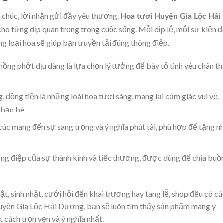
i chúc, lời nhắn gửi đầy yêu thương.
Hoa tươi Huyện Gia Lộc Hải
ho từng dịp quan trọng trong cuộc sống. Mỗi dịp lễ, mỗi sự kiện 
g loại hoa sẽ giúp bạn truyền tải đúng thông điệp.
ồng phớt dịu dàng là lựa chọn lý tưởng để bày tỏ tình yêu chân t
đồng tiền là những loài hoa tươi sáng, mang lại cảm giác vui vẻ,
 bạn bè.
và cúc mang đến sự sang trọng và ý nghĩa phát tài, phù hợp để tặng n
hông điệp của sự thành kính và tiếc thương, được dùng để chia buồ
t, sinh nhật, cưới hỏi đến khai trương hay tang lễ, shop đều có cá
yện Gia Lộc Hải Dương, bạn sẽ luôn tìm thấy sản phẩm mang ý
t cách trọn vẹn và ý nghĩa nhất.