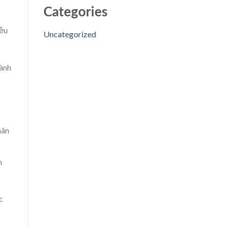
Categories
đều
Uncategorized
hành
hân
n
c