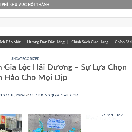
 PHÍ KHU VỰC NỘI THÀNH
ách Bảo Mật
Hướng Dẫn Đặt Hàng
Chính Sách Giao Hàng
Chính Sác
UNCATEGORIZED
 Gia Lộc Hải Dương – Sự Lựa Chọn
 Hảo Cho Mọi Dịp
G 11 13, 2024
BY
CUPHUONGQL@GMAIL.COM
GIỎ TRÁI CÂY
25 SẢN PHẨM