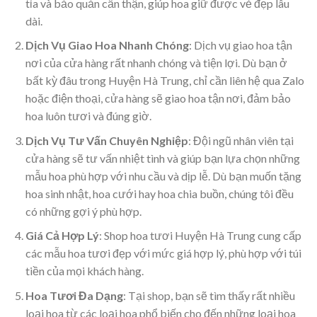
tỉa và bảo quản cẩn thận, giúp hoa giữ được vẻ đẹp lâu
dài.
Dịch Vụ Giao Hoa Nhanh Chóng
: Dịch vụ giao hoa tận
nơi của cửa hàng rất nhanh chóng và tiện lợi. Dù bạn ở
bất kỳ đâu trong Huyện Hà Trung, chỉ cần liên hệ qua Zalo
hoặc điện thoại, cửa hàng sẽ giao hoa tận nơi, đảm bảo
hoa luôn tươi và đúng giờ.
Dịch Vụ Tư Vấn Chuyên Nghiệp
: Đội ngũ nhân viên tại
cửa hàng sẽ tư vấn nhiệt tình và giúp bạn lựa chọn những
mẫu hoa phù hợp với nhu cầu và dịp lễ. Dù bạn muốn tặng
hoa sinh nhật, hoa cưới hay hoa chia buồn, chúng tôi đều
có những gợi ý phù hợp.
Giá Cả Hợp Lý
: Shop hoa tươi Huyện Hà Trung cung cấp
các mẫu hoa tươi đẹp với mức giá hợp lý, phù hợp với túi
tiền của mọi khách hàng.
Hoa Tươi Đa Dạng
: Tại shop, bạn sẽ tìm thấy rất nhiều
loại hoa từ các loại hoa phổ biến cho đến những loại hoa