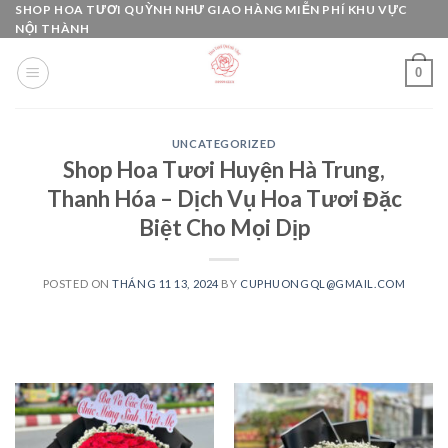
Skip
SHOP HOA TƯƠI QUỲNH NHƯ GIAO HÀNG MIỄN PHÍ KHU VỰC
NỘI THÀNH
to
content
0
UNCATEGORIZED
Shop Hoa Tươi Huyện Hà Trung,
Thanh Hóa – Dịch Vụ Hoa Tươi Đặc
Biệt Cho Mọi Dịp
POSTED ON
THÁNG 11 13, 2024
BY
CUPHUONGQL@GMAIL.COM