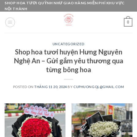
Skip
SHOP HOA TƯƠI QUỲNH NHƯ GIAO HÀNG MIỄN PHÍ KHU VỰC
NỘI THÀNH
to
content
0
UNCATEGORIZED
Shop hoa tươi huyện Hưng Nguyên
Nghệ An – Gửi gắm yêu thương qua
từng bông hoa
POSTED ON
THÁNG 11 20, 2024
BY
CUPHUONGQL@GMAIL.COM