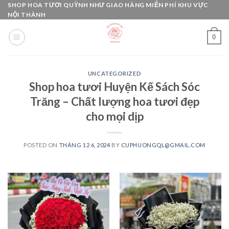
Skip
SHOP HOA TƯƠI QUỲNH NHƯ GIAO HÀNG MIỄN PHÍ KHU VỰC
NỘI THÀNH
to
content
0
UNCATEGORIZED
Shop hoa tươi Huyện Kế Sách Sóc
Trăng – Chất lượng hoa tươi đẹp
cho mọi dịp
POSTED ON
THÁNG 12 6, 2024
BY
CUPHUONGQL@GMAIL.COM