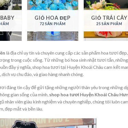
 BABY
GIỎ HOA ĐẸP
GIỎ TRÁI CÂY
PHẨM
72 SẢN PHẨM
25 SẢN PHẨM
Yên
là địa chỉ uy tín và chuyên cung cấp các sản phẩm hoa tươi đẹp,
trọng trong cuộc sống. Từ những bó hoa sinh nhật tươi tắn, những
 buồn đầy ý nghĩa, shop hoa tươi tại Huyện Khoái Châu cam kết ma
dịch vụ chu đáo, và giao hàng nhanh chóng.
ơi đáng tin cậy để gửi tặng những người thân yêu trong những dị
không gian sống của mình,
shop hoa tươi Huyện Khoái Châu Hư
gũ nhân viên giàu kinh nghiệm và chuyên nghiệp, chúng tôi luôn ca
, đẹp mắt và bền lâu.