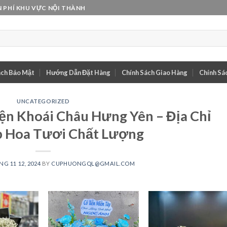
 PHÍ KHU VỰC NỘI THÀNH
ách Bảo Mật
Hướng Dẫn Đặt Hàng
Chính Sách Giao Hàng
Chính Sác
UNCATEGORIZED
n Khoái Châu Hưng Yên – Địa Chỉ
 Hoa Tươi Chất Lượng
G 11 12, 2024
BY
CUPHUONGQL@GMAIL.COM