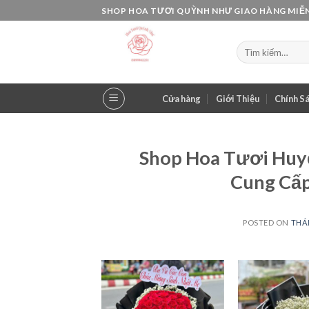
Skip
SHOP HOA TƯƠI QUỲNH NHƯ GIAO HÀNG MIỄN
to
content
Tìm
kiếm:
Cửa hàng
Giới Thiệu
Chính S
Shop Hoa Tươi Huyệ
Cung Cấp
POSTED ON
THÁN