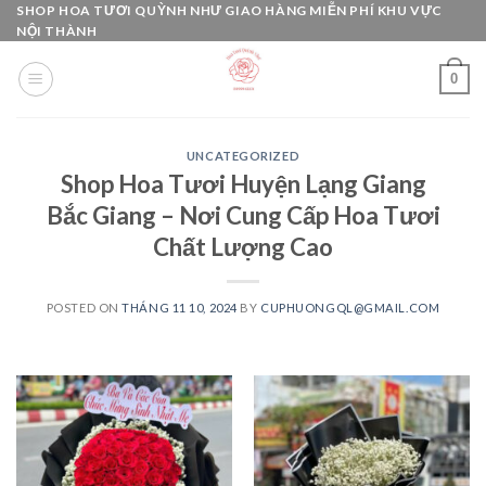
Skip
SHOP HOA TƯƠI QUỲNH NHƯ GIAO HÀNG MIỄN PHÍ KHU VỰC
NỘI THÀNH
to
content
0
UNCATEGORIZED
Shop Hoa Tươi Huyện Lạng Giang
Bắc Giang – Nơi Cung Cấp Hoa Tươi
Chất Lượng Cao
POSTED ON
THÁNG 11 10, 2024
BY
CUPHUONGQL@GMAIL.COM