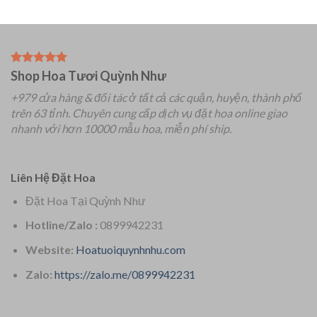
Shop Hoa Tươi Quỳnh Như
+979 cửa hàng & đối tác ở tất cả các quận, huyện, thành phố
trên 63 tỉnh.
Chuyên
cung cấp dịch vụ đặt hoa online giao
nhanh với hơn 10000 mẫu hoa, miễn phí ship.
Liên Hệ Đặt Hoa
Đặt Hoa Tại Quỳnh Như
Hotline/Zalo :
0899942231
Website:
Hoatuoiquynhnhu.com
Zalo:
https://zalo.me/0899942231