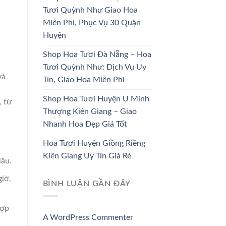
DÂU
TRƯƠNG
Tươi Quỳnh Như Giao Hoa
33 SẢN PHẨM
67 SẢN PHẨM
Miễn Phí, Phục Vụ 30 Quận
Huyện
Shop Hoa Tươi Đà Nẵng – Hoa
Tươi Quỳnh Như: Dịch Vụ Uy
và
Tín, Giao Hoa Miễn Phí
Shop Hoa Tươi Huyện U Minh
, từ
Thượng Kiên Giang – Giao
Nhanh Hoa Đẹp Giá Tốt
Hoa Tươi Huyện Giồng Riềng
Kiên Giang Uy Tín Giá Rẻ
lâu.
iờ,
BÌNH LUẬN GẦN ĐÂY
hợp
A WordPress Commenter