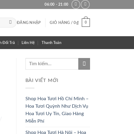
06:00 - 21:00
0
ĐĂNG NHẬP
GIỎ HÀNG /
0
₫
h Đổi Trả
Liên Hệ
Thanh Toán
BÀI VIẾT MỚI
Shop Hoa Tươi Hồ Chí Minh –
Hoa Tươi Quỳnh Như Dịch Vụ
Hoa Tươi Uy Tín, Giao Hàng
Miễn Phí
HOA CÔ
HOA KHAI
Shop Hoa Tươi Hà Nội – Hoa