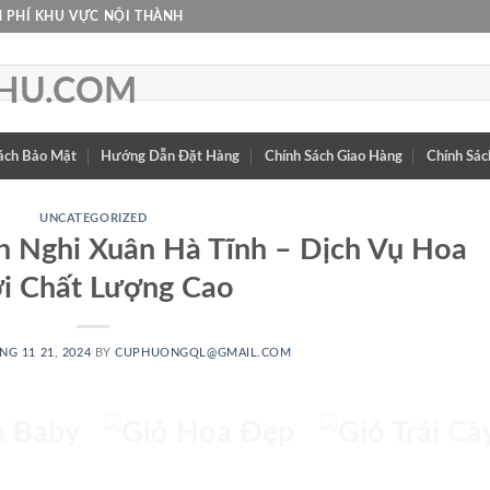
 PHÍ KHU VỰC NỘI THÀNH
ách Bảo Mật
Hướng Dẫn Đặt Hàng
Chính Sách Giao Hàng
Chính Sác
UNCATEGORIZED
 Nghi Xuân Hà Tĩnh – Dịch Vụ Hoa
i Chất Lượng Cao
HOA
GIỎ HOA
GIỎ TRÁI
NG 11 21, 2024
BY
CUPHUONGQL@GMAIL.COM
BY
ĐẸP
CÂY
 PHẨM
72 SẢN PHẨM
25 SẢN PHẨM