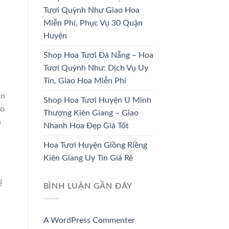
DÂU
TRƯƠNG
Tươi Quỳnh Như Giao Hoa
33 SẢN PHẨM
67 SẢN PHẨM
Miễn Phí, Phục Vụ 30 Quận
Huyện
Shop Hoa Tươi Đà Nẵng – Hoa
Tươi Quỳnh Như: Dịch Vụ Uy
Tín, Giao Hoa Miễn Phí
an
Shop Hoa Tươi Huyện U Minh
ho
Thượng Kiên Giang – Giao
n
Nhanh Hoa Đẹp Giá Tốt
Hoa Tươi Huyện Giồng Riềng
Kiên Giang Uy Tín Giá Rẻ
ể
BÌNH LUẬN GẦN ĐÂY
A WordPress Commenter