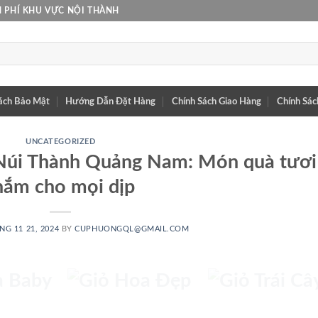
 PHÍ KHU VỰC NỘI THÀNH
ách Bảo Mật
Hướng Dẫn Đặt Hàng
Chính Sách Giao Hàng
Chính Sác
UNCATEGORIZED
Núi Thành Quảng Nam: Món quà tươi
hắm cho mọi dịp
HOA
GIỎ HOA
GIỎ TRÁI
NG 11 21, 2024
BY
CUPHUONGQL@GMAIL.COM
BY
ĐẸP
CÂY
 PHẨM
72 SẢN PHẨM
25 SẢN PHẨM