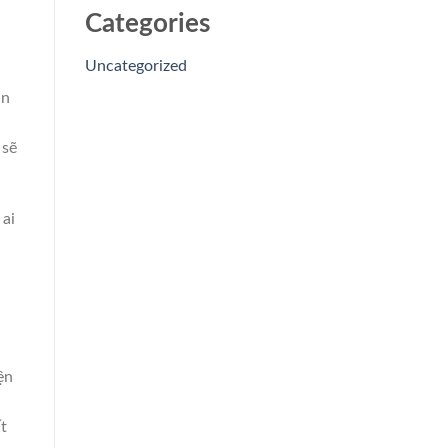
Categories
Uncategorized
ạn
 sẽ
 ai
ện
i
t