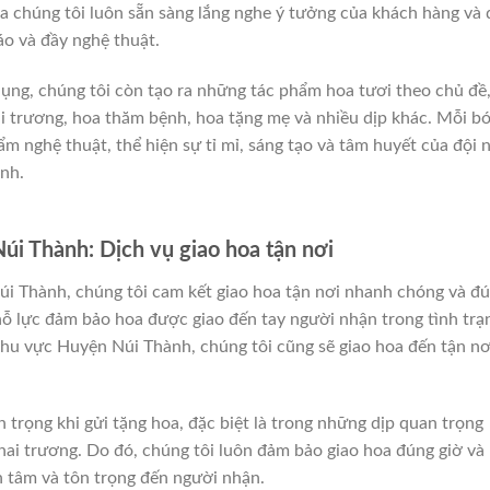
a chúng tôi luôn sẵn sàng lắng nghe ý tưởng của khách hàng và
áo và đầy nghệ thuật.
ụng, chúng tôi còn tạo ra những tác phẩm hoa tươi theo chủ đề,
i trương, hoa thăm bệnh, hoa tặng mẹ và nhiều dịp khác. Mỗi b
m nghệ thuật, thể hiện sự tỉ mỉ, sáng tạo và tâm huyết của đội 
nh.
úi Thành: Dịch vụ giao hoa tận nơi
úi Thành, chúng tôi cam kết giao hoa tận nơi nhanh chóng và đ
 nỗ lực đảm bảo hoa được giao đến tay người nhận trong tình trạ
khu vực Huyện Núi Thành, chúng tôi cũng sẽ giao hoa đến tận nơ
n trọng khi gửi tặng hoa, đặc biệt là trong những dịp quan trọng
hai trương. Do đó, chúng tôi luôn đảm bảo giao hoa đúng giờ và
n tâm và tôn trọng đến người nhận.