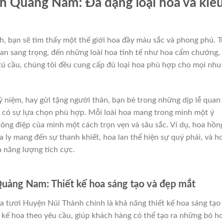
h Quảng Nam: Đa dạng loại hoa và kiể
, bạn sẽ tìm thấy một thế giới hoa đầy màu sắc và phong phú. 
lan sang trọng, đến những loài hoa tinh tế như hoa cẩm chướng,
ú cầu, chúng tôi đều cung cấp đủ loại hoa phù hợp cho mọi nhu
 niệm, hay gửi tặng người thân, bạn bè trong những dịp lễ quan
 có sự lựa chọn phù hợp. Mỗi loài hoa mang trong mình một ý
thông điệp của mình một cách trọn vẹn và sâu sắc. Ví dụ, hoa hồn
a ly mang đến sự thanh khiết, hoa lan thể hiện sự quý phái, và h
à năng lượng tích cực.
uảng Nam: Thiết kế hoa sáng tạo và đẹp mắt
 tươi Huyện Núi Thành chính là khả năng thiết kế hoa sáng tạo
t kế hoa theo yêu cầu, giúp khách hàng có thể tạo ra những bó h