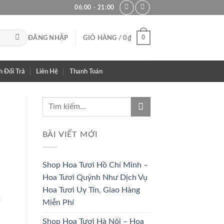
06:00 - 21:00
0
ĐĂNG NHẬP
GIỎ HÀNG /
0
₫
h Đổi Trả
Liên Hệ
Thanh Toán
BÀI VIẾT MỚI
Shop Hoa Tươi Hồ Chí Minh –
Hoa Tươi Quỳnh Như Dịch Vụ
Hoa Tươi Uy Tín, Giao Hàng
Miễn Phí
HOA CÔ
HOA KHAI
Shop Hoa Tươi Hà Nội – Hoa