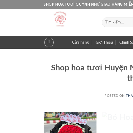
Skip
SHOP HOA TƯƠI QUỲNH NHƯ GIAO HÀNG MIỄN
to
content
Tìm
kiếm:
Cửa hàng
Giới Thiệu
Chính S
Shop hoa tươi Huyện 
t
BÓ 
POSTED ON
THÁ
BA
17 SẢN