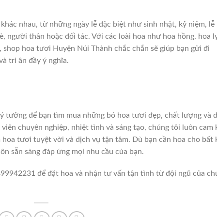
khác nhau, từ những ngày lễ đặc biệt như sinh nhật, kỷ niệm, lễ
, người thân hoặc đối tác. Với các loài hoa như hoa hồng, hoa ly
 shop hoa tươi Huyện Núi Thành chắc chắn sẽ giúp bạn gửi đi
 tri ân đầy ý nghĩa.
lý tưởng để bạn tìm mua những bó hoa tươi đẹp, chất lượng và 
viên chuyên nghiệp, nhiệt tình và sáng tạo, chúng tôi luôn cam 
oa tươi tuyệt vời và dịch vụ tận tâm. Dù bạn cần hoa cho bất 
uôn sẵn sàng đáp ứng mọi nhu cầu của bạn.
0899942231 để đặt hoa và nhận tư vấn tận tình từ đội ngũ của c